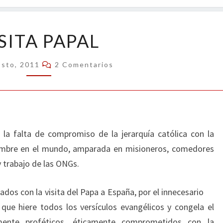
OPIN
VISITA
SITA PAPAL
PAPAL
Comentarios
osto, 2011
2 Comentarios
la falta de compromiso de la jerarquía católica con la
 hambre en el mundo, amparada en misioneros, comedores
y trabajo de las ONGs.
os con la visita del Papa a España, por el innecesario
que hiere todos los versículos evangélicos y congela el
mente proféticos, éticamente comprometidos con la