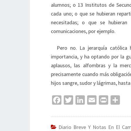
alumnos; o 13 Institutos de Secund
cada uno; o que se hubieran repar
necesitadas; o que se hubieran 
comunicaciones, por ejemplo.
Pero no. La jerarquía católic
importancia, y ha optando por la guit
aplausos, las alfombras y la merc
precisamente cuando más obligación 
hijos sangre, sudor y lágrimas, hasta 
Fa
T
Li
E
Pr
C
ce
wi
n
m
in
o
b
tt
ke
ai
t
m
o
er
dI
l
p
Diario Breve Y Notas En El Ca