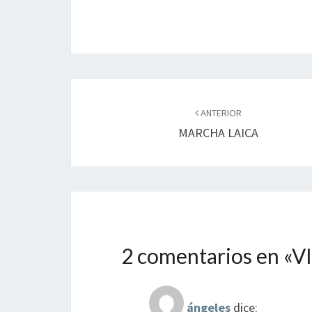
o
n
ar
k
tir
Navegación
de
ANTERIOR
MARCHA LAICA
entradas
2 comentarios en «
V
ángeles
dice: