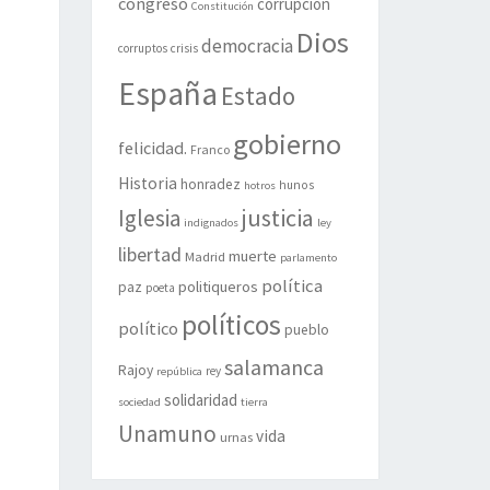
congreso
corrupción
Constitución
Dios
democracia
corruptos
crisis
España
Estado
gobierno
felicidad.
Franco
Historia
honradez
hunos
hotros
justicia
Iglesia
indignados
ley
libertad
muerte
Madrid
parlamento
política
politiqueros
paz
poeta
políticos
político
pueblo
salamanca
Rajoy
rey
república
solidaridad
sociedad
tierra
Unamuno
vida
urnas