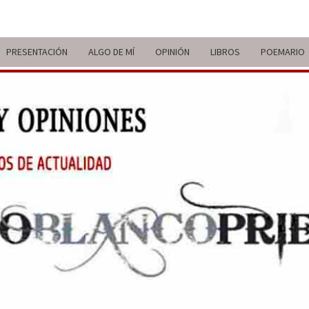
PRESENTACIÓN
ALGO DE MÍ
OPINIÓN
LIBROS
POEMARIO
ITIN
BREVE
RECORRIDO
VITAL Y
COMENTARIOS
DE V
DE
ACTUALIDAD