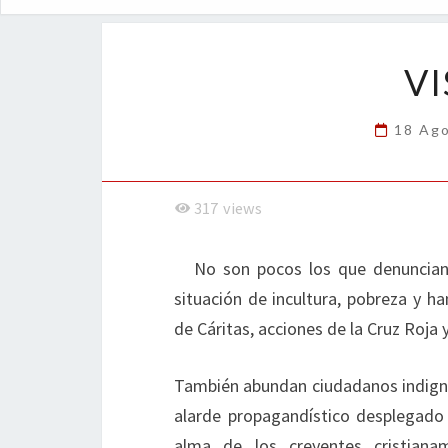
VI
18 Ag
317
views
No son pocos los que denuncian 
situación de incultura, pobreza y
de Cáritas, acciones de la Cruz Roja 
También abundan ciudadanos indignad
alarde propagandístico desplegado 
alma de los creyentes cristiana