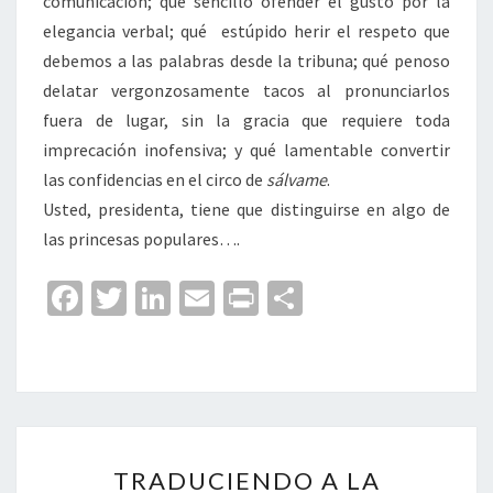
comunicación; qué sencillo ofender el gusto por la
elegancia verbal; qué estúpido herir el respeto que
debemos a las palabras desde la tribuna; qué penoso
delatar vergonzosamente tacos al pronunciarlos
fuera de lugar, sin la gracia que requiere toda
imprecación inofensiva; y qué lamentable convertir
las confidencias en el circo de
sálvame
.
Usted, presidenta, tiene que distinguirse en algo de
las princesas populares….
Fa
T
Li
E
Pr
C
ce
wi
n
m
in
o
b
tt
ke
ai
t
m
o
er
dI
l
p
o
n
ar
TRADUCIENDO
k
tir
TRADUCIENDO A LA
A