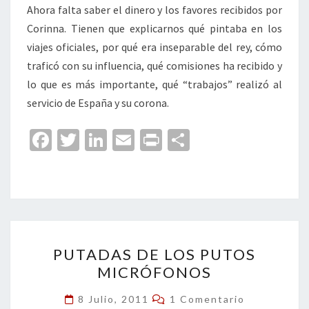
Ahora falta saber el dinero y los favores recibidos por
Corinna. Tienen que explicarnos qué pintaba en los
viajes oficiales, por qué era inseparable del rey, cómo
traficó con su influencia, qué comisiones ha recibido y
lo que es más importante, qué “trabajos” realizó al
servicio de España y su corona.
Fa
T
Li
E
Pr
C
ce
wi
n
m
in
o
b
tt
ke
ai
t
m
o
er
dI
l
p
o
n
ar
PUTADAS
k
tir
PUTADAS DE LOS PUTOS
DE
MICRÓFONOS
LOS
PUTOS
Comentarios
8 Julio, 2011
1 Comentario