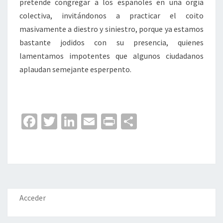
pretende congregar a los españoles en una orgía
colectiva, invitándonos a practicar el coito
masivamente a diestro y siniestro, porque ya estamos
bastante jodidos con su presencia, quienes
lamentamos impotentes que algunos ciudadanos
aplaudan semejante esperpento.
Fa
T
Li
E
Pr
C
ce
wi
n
m
in
o
b
tt
ke
ai
t
m
o
er
dI
l
p
o
n
ar
k
tir
Acceder