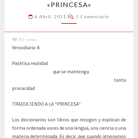
«PRINCESA»
LA
«PRINCESA»
Comentarios
6 Abril, 2011
1 Comentario
307
views
Versodiario 4:
Patética realidad
que se mantenga
tanta
procacidad
TRADUCIENDO A LA “PRINCESA”
Los diccionarios son libros que recogen y explican de
forma ordenada voces de una lengua, una ciencia o una
materia determinada. Es decir, que cuando ignoramos