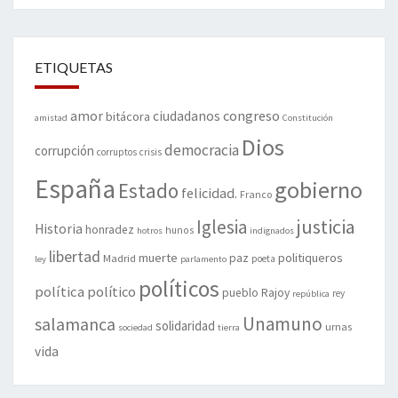
ETIQUETAS
amor
congreso
ciudadanos
bitácora
amistad
Constitución
Dios
democracia
corrupción
corruptos
crisis
España
gobierno
Estado
felicidad.
Franco
justicia
Iglesia
Historia
honradez
hunos
hotros
indignados
libertad
muerte
politiqueros
Madrid
paz
poeta
ley
parlamento
políticos
política
político
pueblo
Rajoy
rey
república
Unamuno
salamanca
solidaridad
urnas
sociedad
tierra
vida