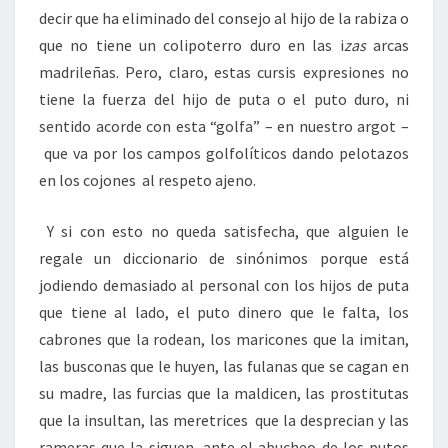
decir que ha eliminado del consejo al hijo de la rabiza o
que no tiene un colipoterro duro en las i
zas
arcas
madrileñas. Pero, claro, estas cursis expresiones no
tiene la fuerza del hijo de puta o el puto duro, ni
sentido acorde con esta “golfa” – en nuestro argot –
que va por los campos golfolíticos dando pelotazos
en los cojones al respeto ajeno.
Y si con esto no queda satisfecha, que alguien le
regale un diccionario de sinónimos porque está
jodiendo demasiado al personal con los hijos de puta
que tiene al lado, el puto dinero que le falta, los
cabrones que la rodean, los maricones que la imitan,
las busconas que le huyen, las fulanas que se cagan en
su madre, las furcias que la maldicen, las prostitutas
que la insultan, las meretrices que la desprecian y las
rameras que la siguen, ante el abucheo de los putos