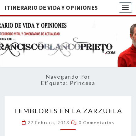
ITINERARIO DE VIDA Y OPINIONES
Togg
ITINERA
BREVE
RECORRIDO
VITAL Y
DE VIDA
COMENTARIOS
DE
OPINION
ACTUALIDAD
Navegando Por
Etiqueta:
Princesa
TEMBLORES
TEMBLORES EN LA ZARZUELA
EN
LA
Comentarios
27 Febrero, 2013
0 Comentarios
ZARZUELA