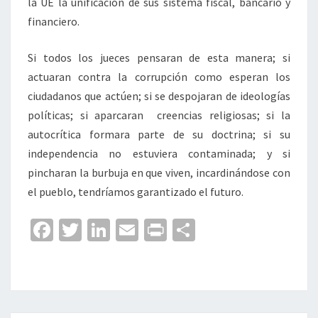
la UE la unificación de sus sistema fiscal, bancario y
financiero.
Si todos los jueces pensaran de esta manera; si
actuaran contra la corrupción como esperan los
ciudadanos que actúen; si se despojaran de ideologías
políticas; si aparcaran creencias religiosas; si la
autocrítica formara parte de su doctrina; si su
independencia no estuviera contaminada; y si
pincharan la burbuja en que viven, incardinándose con
el pueblo, tendríamos garantizado el futuro.
Fa
T
Li
E
Pr
C
ce
wi
n
m
in
o
b
tt
ke
ai
t
m
o
er
dI
l
p