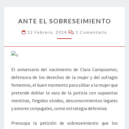
o
er
dI
l
p
o
n
ar
ANTE
k
tir
ANTE EL SOBRESEIMIENTO
EL
SOBRESEIMIENTO
Comentarios
12 Febrero, 2014
1 Comentario
El aniversario del nacimiento de Clara Campoamor,
defensora de los derechos de la mujer y del sufragio
femenino, el buen momento para silbar a la mujer que
pretende doblar la vara de la justicia con supuestas
mentiras, fingidos olvidos, desconocimientos legales
y amores conyugales, como estrategia defensiva.
Preocupa la petición de sobreseimiento que los