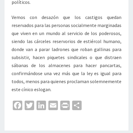
políticos.
Vemos con desazón que los castigos quedan
reservados para las personas socialmente marginadas
que viven en un mundo al servicio de los poderosos,
siendo las cárceles reservorios de estiércol humano,
donde van a parar ladrones que roban gallinas para
subsistir, hacen piquetes sindicales o que distraen
sábanas de los almacenes para hacer pancartas,
confirmándose una vez más que la ley es igual para
todos, menos para quienes proclaman solemnemente
este cínico eslogan.
Fa
T
Li
E
Pr
C
ce
wi
n
m
in
o
b
tt
ke
ai
t
m