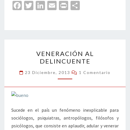
Fa
T
Li
E
Pr
C
ce
wi
n
m
in
o
b
tt
ke
ai
t
m
o
er
dI
l
p
o
n
ar
VENERACIÓN
k
tir
VENERACIÓN AL
AL
DELINCUENTE
DELINCUENTE
Comentarios
23 Diciembre, 2013
1 Comentario
Sucede en el país un fenómeno inexplicable para
sociólogos, psiquiatras, antropólogos, filósofos y
psicólogos, que consiste en aplaudir, adular y venerar