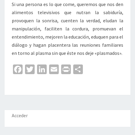
Si una persona es lo que come, queremos que nos den
alimentos televisivos que nutran la sabiduría,
provoquen la sonrisa, cuenten la verdad, eludan la
manipulación, faciliten la cordura, promuevan el
entendimiento, mejoren la educación, eduquen para el
diálogo y hagan placentera las reuniones familiares
en torno al plasma sin que éste nos deje «plasmados».
Fa
T
Li
E
Pr
C
ce
wi
n
m
in
o
b
tt
ke
ai
t
m
o
er
dI
l
p
o
n
ar
k
tir
Acceder