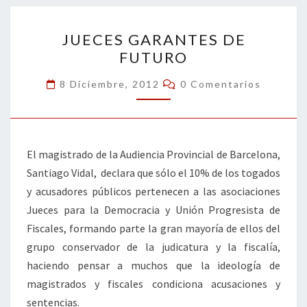
o
n
ar
JUECES
k
tir
JUECES GARANTES DE
GARANTES
FUTURO
DE
FUTURO
Comentarios
8 Diciembre, 2012
0 Comentarios
El magistrado de la Audiencia Provincial de Barcelona,
Santiago Vidal, declara que sólo el 10% de los togados
y acusadores públicos pertenecen a las asociaciones
Jueces para la Democracia y Unión Progresista de
Fiscales, formando parte la gran mayoría de ellos del
grupo conservador de la judicatura y la fiscalía,
haciendo pensar a muchos que la ideología de
magistrados y fiscales condiciona acusaciones y
sentencias.