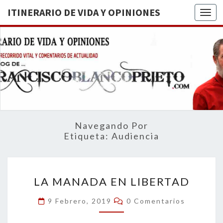
ITINERARIO DE VIDA Y OPINIONES
Togg
ITINERA
BREVE
RECORRIDO
VITAL Y
DE VIDA
COMENTARIOS
DE
OPINION
ACTUALIDAD
Navegando Por
Etiqueta:
Audiencia
LA
LA MANADA EN LIBERTAD
MANADA
EN
Comentarios
9 Febrero, 2019
0 Comentarios
LIBERTAD