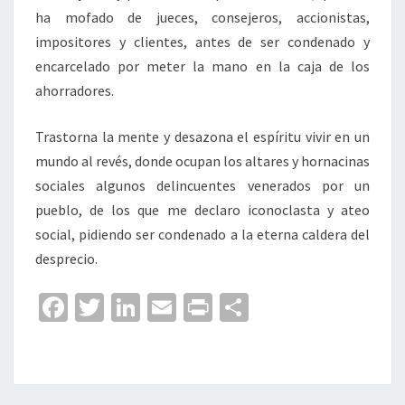
ha mofado de jueces, consejeros, accionistas,
impositores y clientes, antes de ser condenado y
encarcelado por meter la mano en la caja de los
ahorradores.
Trastorna la mente y desazona el espíritu vivir en un
mundo al revés, donde ocupan los altares y hornacinas
sociales algunos delincuentes venerados por un
pueblo, de los que me declaro iconoclasta y ateo
social, pidiendo ser condenado a la eterna caldera del
desprecio.
Fa
T
Li
E
Pr
C
ce
wi
n
m
in
o
b
tt
ke
ai
t
m
o
er
dI
l
p