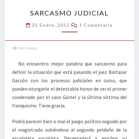
o
n
ar
SARCASMO
k
tir
SARCASMO JUDICIAL
JUDICIAL
Comentarios
25 Enero, 2012
1 Comentario
344
views
No encuentro mejor palabra que sarcasmo para
definir la situación que está pasando el juez Baltasar
Garzón con los procesos judiciales en curso, que
pueden otorgarle el detestable honor de ser el primer
condenado por el caso Gürtel y la última víctima del
franquismo. Tiene gracia.
Podrá parecer bien o mal el juego político seguido por
el magistrado subiéndose al segundo peldaño de la
escalinata socialista. Desagradará a muchos su