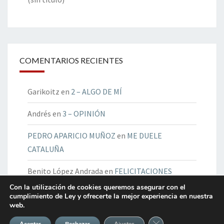
COMENTARIOS RECIENTES
Garikoitz
en
2 – ALGO DE MÍ
Andrés
en
3 – OPINIÓN
PEDRO APARICIO MUÑOZ
en
ME DUELE
CATALUÑA
Benito López Andrada
en
FELICITACIONES
INMERECIDAS
Con la utilización de cookies queremos asegurar con el
cumplimiento de Ley y ofrecerte la mejor experiencia en nuestra
web.
Benito López Andrada
en
INDIOS EN CAMPAÑA
Cerrar el banner de 