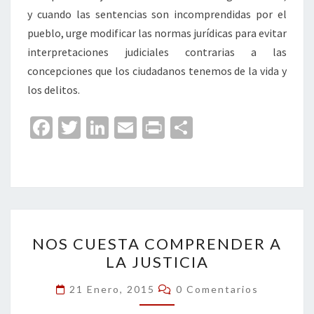
y cuando las sentencias son incomprendidas por el
pueblo, urge modificar las normas jurídicas para evitar
interpretaciones judiciales contrarias a las
concepciones que los ciudadanos tenemos de la vida y
los delitos.
Fa
T
Li
E
Pr
C
ce
wi
n
m
in
o
b
tt
ke
ai
t
m
o
er
dI
l
p
o
n
ar
NOS
k
tir
NOS CUESTA COMPRENDER A
CUESTA
LA JUSTICIA
COMPRENDER
A
Comentarios
21 Enero, 2015
0 Comentarios
LA