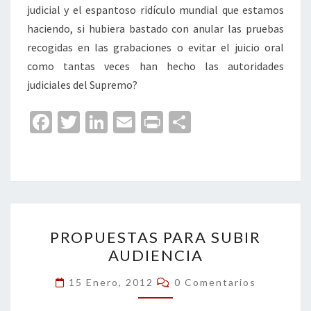
judicial y el espantoso ridículo mundial que estamos
haciendo, si hubiera bastado con anular las pruebas
recogidas en las grabaciones o evitar el juicio oral
como tantas veces han hecho las autoridades
judiciales del Supremo?
Fa
T
Li
E
Pr
C
ce
wi
n
m
in
o
b
tt
ke
ai
t
m
o
er
dI
l
p
o
n
ar
PROPUESTAS
k
tir
PROPUESTAS PARA SUBIR
PARA
AUDIENCIA
SUBIR
AUDIENCIA
Comentarios
15 Enero, 2012
0 Comentarios