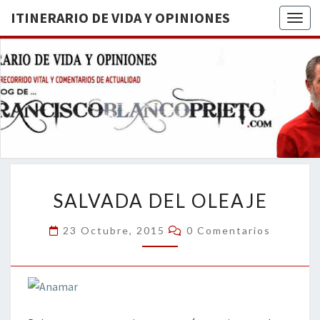
ITINERARIO DE VIDA Y OPINIONES
Togg
ITINERA
BREVE
RECORRIDO
VITAL Y
DE VIDA
COMENTARIOS
DE
OPINION
ACTUALIDAD
SALVADA
SALVADA DEL OLEAJE
DEL
OLEAJE
Comentarios
23 Octubre, 2015
0 Comentarios