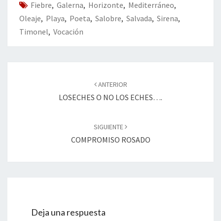
Fiebre
k
,
Galerna
,
Horizonte
,
Mediterráneo
tir
,
Oleaje
,
Playa
,
Poeta
,
Salobre
,
Salvada
,
Sirena
,
Timonel
,
Vocación
Navegación
de
ANTERIOR
entradas
LOSECHES O NO LOS ECHES….
SIGUIENTE
COMPROMISO ROSADO
Deja una respuesta