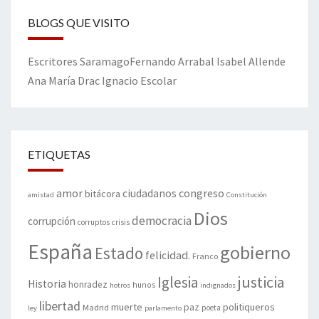
BLOGS QUE VISITO
Escritores
Saramago
Fernando Arrabal
Isabel Allende
Ana María Drac
Ignacio Escolar
ETIQUETAS
amor
congreso
ciudadanos
bitácora
amistad
Constitución
Dios
democracia
corrupción
corruptos
crisis
España
gobierno
Estado
felicidad.
Franco
justicia
Iglesia
Historia
honradez
hunos
hotros
indignados
libertad
muerte
politiqueros
Madrid
paz
poeta
ley
parlamento