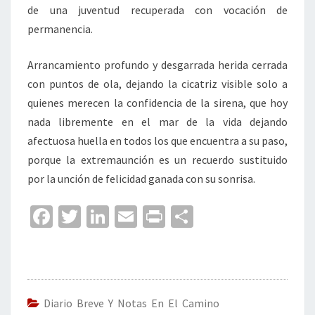
de una juventud recuperada con vocación de
permanencia.
Arrancamiento profundo y desgarrada herida cerrada
con puntos de ola, dejando la cicatriz visible solo a
quienes merecen la confidencia de la sirena, que hoy
nada libremente en el mar de la vida dejando
afectuosa huella en todos los que encuentra a su paso,
porque la extremaunción es un recuerdo sustituido
por la unción de felicidad ganada con su sonrisa.
Fa
T
Li
E
Pr
C
ce
wi
n
m
in
o
b
tt
ke
ai
t
m
o
er
dI
l
p
o
n
ar
Diario Breve Y Notas En El Camino