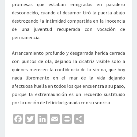
promesas que estaban emigradas en paradero
desconocido, cuando el desamor tiró la puerta abajo
destrozando la intimidad compartida en la inocencia
de una juventud recuperada con vocación de
permanencia.
Arrancamiento profundo y desgarrada herida cerrada
con puntos de ola, dejando la cicatriz visible solo a
quienes merecen la confidencia de la sirena, que hoy
nada libremente en el mar de la vida dejando
afectuosa huella en todos los que encuentra a su paso,
porque la extremaunción es un recuerdo sustituido
por la unción de felicidad ganada con su sonrisa.
Fa
T
Li
E
Pr
C
ce
wi
n
m
in
o