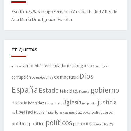
Escritores
Saramago
Fernando Arrabal
Isabel Allende
Ana María Drac
Ignacio Escolar
ETIQUETAS
amor
congreso
ciudadanos
bitácora
amistad
Constitución
Dios
democracia
corrupción
corruptos
crisis
España
gobierno
Estado
felicidad.
Franco
justicia
Iglesia
Historia
honradez
hunos
hotros
indignados
libertad
muerte
politiqueros
Madrid
paz
poeta
ley
parlamento
políticos
política
político
pueblo
Rajoy
rey
república