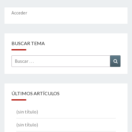
o
n
ar
k
tir
Acceder
BUSCAR TEMA
Buscar
Buscar
por:
ÚLTIMOS ARTÍCULOS
(sin título)
(sin título)