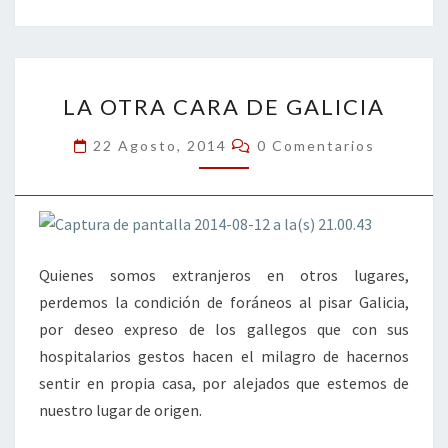
b
tt
ke
ai
t
m
o
er
dI
l
p
o
n
ar
LA
k
tir
LA OTRA CARA DE GALICIA
OTRA
CARA
Comentarios
22 Agosto, 2014
0 Comentarios
DE
GALICIA
Quienes somos extranjeros en otros lugares,
perdemos la condición de foráneos al pisar Galicia,
por deseo expreso de los gallegos que con sus
hospitalarios gestos hacen el milagro de hacernos
sentir en propia casa, por alejados que estemos de
nuestro lugar de origen.