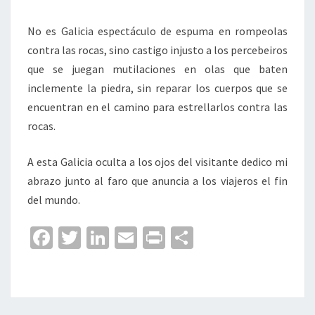
No es Galicia espectáculo de espuma en rompeolas
contra las rocas, sino castigo injusto a los percebeiros
que se juegan mutilaciones en olas que baten
inclemente la piedra, sin reparar los cuerpos que se
encuentran en el camino para estrellarlos contra las
rocas.
A esta Galicia oculta a los ojos del visitante dedico mi
abrazo junto al faro que anuncia a los viajeros el fin
del mundo.
Fa
T
Li
E
Pr
C
ce
wi
n
m
in
o
b
tt
ke
ai
t
m
o
er
dI
l
p