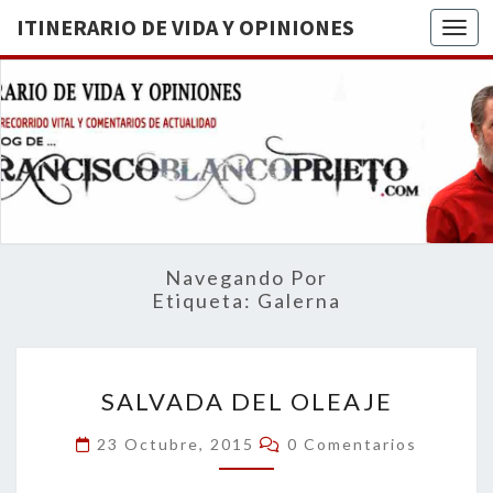
ITINERARIO DE VIDA Y OPINIONES
Togg
ITINERA
BREVE
RECORRIDO
VITAL Y
DE VIDA
COMENTARIOS
DE
OPINION
ACTUALIDAD
Navegando Por
Etiqueta:
Galerna
SALVADA
SALVADA DEL OLEAJE
DEL
OLEAJE
Comentarios
23 Octubre, 2015
0 Comentarios