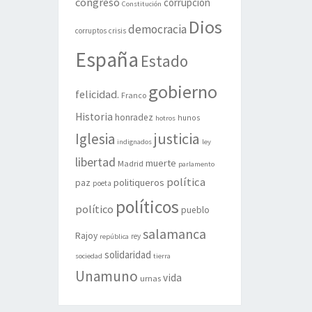
congreso
corrupción
Constitución
Dios
democracia
corruptos
crisis
España
Estado
gobierno
felicidad.
Franco
Historia
honradez
hunos
hotros
justicia
Iglesia
indignados
ley
libertad
muerte
Madrid
parlamento
política
politiqueros
paz
poeta
políticos
político
pueblo
salamanca
Rajoy
rey
república
solidaridad
sociedad
tierra
Unamuno
vida
urnas