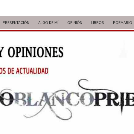
PRESENTACIÓN
ALGO DE MÍ
OPINIÓN
LIBROS
POEMARIO
ITIN
BREVE
RECORRIDO
VITAL Y
COMENTARIOS
DE V
DE
ACTUALIDAD