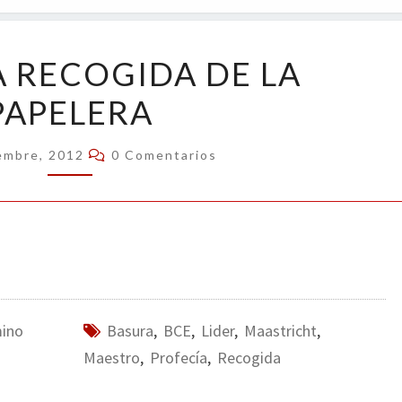
OPIN
PROFECÍA
 RECOGIDA DE LA
RECOGIDA
PAPELERA
DE
LA
Comentarios
PAPELERA
embre, 2012
0 Comentarios
mino
Basura
,
BCE
,
Lider
,
Maastricht
,
Maestro
,
Profecía
,
Recogida