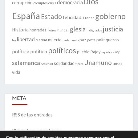
Dios
democracia
corrupción
corruptos
crisis
España
gobierno
Estado
felicidad.
Franco
justicia
Iglesia
Historia
honradez
hunos
hotros
indignados
libertad
muerte
politiqueros
Madrid
paz
poeta
ley
parlamento
políticos
política
político
pueblo
Rajoy
rey
república
Unamuno
salamanca
solidaridad
urnas
sociedad
tierra
vida
META
RSS de las entradas
RSS de los comentarios
Con la utilización de cookies queremos asegurar con el