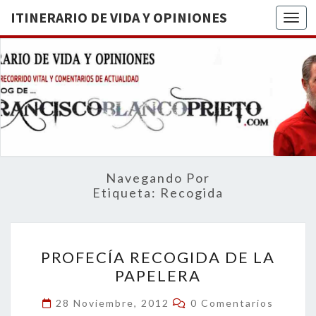
ITINERARIO DE VIDA Y OPINIONES
Togg
ITINERA
BREVE
RECORRIDO
VITAL Y
DE VIDA
COMENTARIOS
DE
OPINION
ACTUALIDAD
Navegando Por
Etiqueta:
Recogida
PROFECÍA
PROFECÍA RECOGIDA DE LA
RECOGIDA
PAPELERA
DE
LA
Comentarios
28 Noviembre, 2012
0 Comentarios