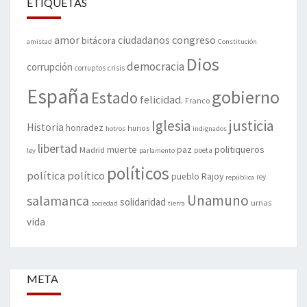
ETIQUETAS
amor
congreso
ciudadanos
bitácora
amistad
Constitución
Dios
democracia
corrupción
corruptos
crisis
España
gobierno
Estado
felicidad.
Franco
justicia
Iglesia
Historia
honradez
hunos
hotros
indignados
libertad
muerte
politiqueros
Madrid
paz
poeta
ley
parlamento
políticos
política
político
pueblo
Rajoy
rey
república
Unamuno
salamanca
solidaridad
urnas
sociedad
tierra
vida
META