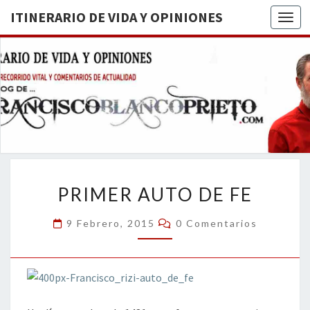
ITINERARIO DE VIDA Y OPINIONES
Togg
ITINERA
BREVE
RECORRIDO
VITAL Y
DE VIDA
COMENTARIOS
DE
OPINION
ACTUALIDAD
PRIMER
PRIMER AUTO DE FE
AUTO
DE
Comentarios
9 Febrero, 2015
0 Comentarios
FE