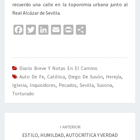
recuerdo una calle en la toponimia urbana junto al
Real Alcázar de Sevilla.
Fa
T
Li
E
Pr
C
ce
wi
n
m
in
o
b
tt
ke
ai
t
m
o
er
dI
l
p
o
n
ar
Diario Breve Y Notas En El Camino
Auto De Fe
k
,
Católica
,
Diego De Susón
tir
,
Herejía
,
Iglesia
,
Inquisidores
,
Pecados
,
Sevilla
,
Susona
,
Torturado
Navegación
de
ANTERIOR
entradas
ESTILO, HUMILDAD, AUTOCRÍTICA Y VERDAD