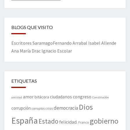
BLOGS QUE VISITO
Escritores
Saramago
Fernando Arrabal
Isabel Allende
Ana María Drac
Ignacio Escolar
ETIQUETAS
amor
congreso
ciudadanos
bitácora
amistad
Constitución
Dios
democracia
corrupción
corruptos
crisis
España
gobierno
Estado
felicidad.
Franco