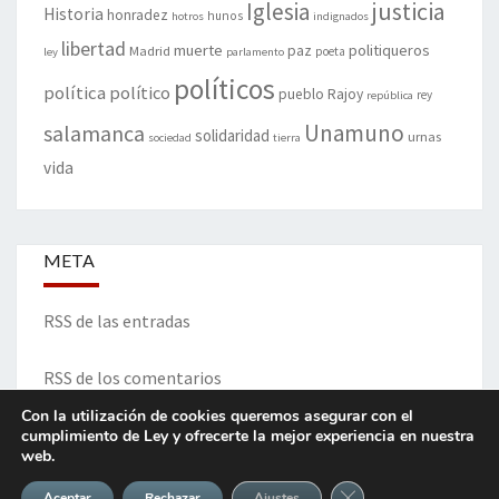
justicia
Iglesia
Historia
honradez
hunos
hotros
indignados
libertad
muerte
politiqueros
Madrid
paz
poeta
ley
parlamento
políticos
política
político
pueblo
Rajoy
rey
república
Unamuno
salamanca
solidaridad
urnas
sociedad
tierra
vida
META
RSS de las entradas
RSS de los comentarios
Con la utilización de cookies queremos asegurar con el
cumplimiento de Ley y ofrecerte la mejor experiencia en nuestra
web.
ITINERARIO DE VIDA Y OPINIONES - Francisco Blanco Prieto
Cerrar el banner de 
Aceptar
Rechazar
Ajustes