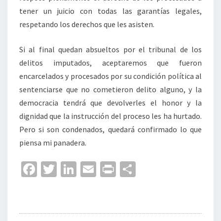
tener un juicio con todas las garantías legales,
respetando los derechos que les asisten.
Si al final quedan absueltos por el tribunal de los
delitos imputados, aceptaremos que fueron
encarcelados y procesados por su condición política al
sentenciarse que no cometieron delito alguno, y la
democracia tendrá que devolverles el honor y la
dignidad que la instrucción del proceso les ha hurtado.
Pero si son condenados, quedará confirmado lo que
piensa mi panadera.
Fa
T
Li
E
Pr
C
ce
wi
n
m
in
o
b
tt
ke
ai
t
m
o
er
dI
l
p