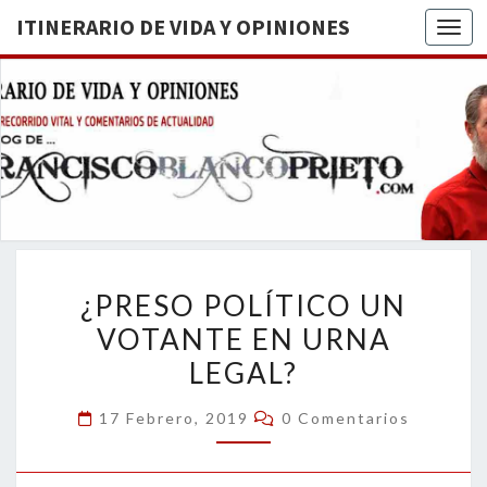
ITINERARIO DE VIDA Y OPINIONES
Togg
ITINERA
BREVE
RECORRIDO
VITAL Y
DE VIDA
COMENTARIOS
DE
OPINION
ACTUALIDAD
¿PRESO
¿PRESO POLÍTICO UN
POLÍTICO
VOTANTE EN URNA
UN
LEGAL?
VOTANTE
EN
Comentarios
17 Febrero, 2019
0 Comentarios
URNA
LEGAL?