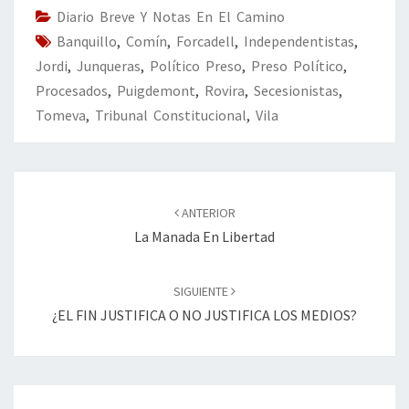
o
n
ar
Diario Breve Y Notas En El Camino
Banquillo
k
,
Comín
,
Forcadell
,
Independentistas
tir
,
Jordi
,
Junqueras
,
Político Preso
,
Preso Político
,
Procesados
,
Puigdemont
,
Rovira
,
Secesionistas
,
Tomeva
,
Tribunal Constitucional
,
Vila
Navegación
de
ANTERIOR
entradas
La Manada En Libertad
SIGUIENTE
¿EL FIN JUSTIFICA O NO JUSTIFICA LOS MEDIOS?