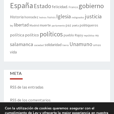
España
gobierno
Estado
felicidad.
Franco
justicia
Iglesia
Historia
honradez
hunos
hotros
indignados
libertad
muerte
politiqueros
Madrid
paz
poeta
ley
parlamento
políticos
política
político
pueblo
Rajoy
rey
república
Unamuno
salamanca
solidaridad
urnas
sociedad
tierra
vida
META
RSS de las entradas
RSS de los comentarios
Con la utilización de cookies queremos asegurar con el
cumplimiento de Ley y ofrecerte la mejor experiencia en nuestra