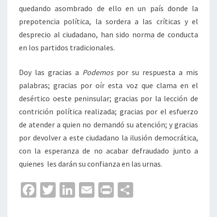
quedando asombrado de ello en un país donde la
prepotencia política, la sordera a las críticas y el
desprecio al ciudadano, han sido norma de conducta
en los partidos tradicionales.
Doy las gracias a
Podemos
por su respuesta a mis
palabras; gracias por oír esta voz que clama en el
desértico oeste peninsular; gracias por la lección de
contrición política realizada; gracias por el esfuerzo
de atender a quien no demandó su atención; y gracias
por devolver a este ciudadano la ilusión democrática,
con la esperanza de no acabar defraudado junto a
quienes les darán su confianza en las urnas.
Fa
T
Li
E
Pr
C
ce
wi
n
m
in
o