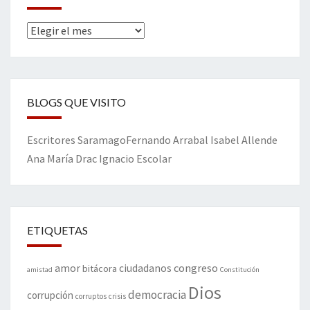
Archivos
BLOGS QUE VISITO
Escritores
Saramago
Fernando Arrabal
Isabel Allende
Ana María Drac
Ignacio Escolar
ETIQUETAS
amor
congreso
ciudadanos
bitácora
amistad
Constitución
Dios
democracia
corrupción
corruptos
crisis