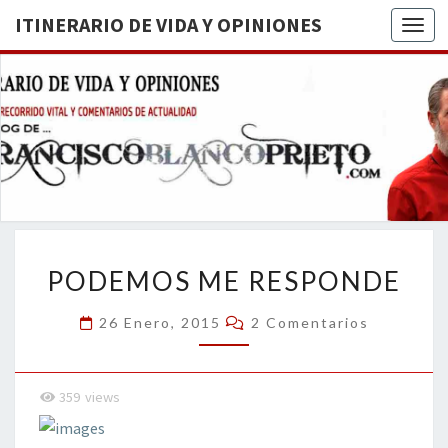
ITINERARIO DE VIDA Y OPINIONES
Togg
ITINERA
BREVE
RECORRIDO
VITAL Y
DE VIDA
COMENTARIOS
DE
OPINION
ACTUALIDAD
PODEMOS
PODEMOS ME RESPONDE
ME
RESPONDE
Comentarios
26 Enero, 2015
2 Comentarios
359
views