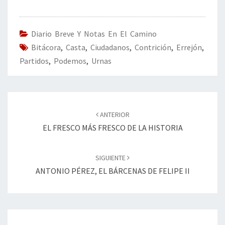
b
tt
ke
ai
t
m
o
er
dI
l
p
o
n
ar
Diario Breve Y Notas En El Camino
Bitácora
k
,
Casta
,
Ciudadanos
,
Contrición
tir
,
Errejón
,
Partidos
,
Podemos
,
Urnas
Navegación
de
ANTERIOR
entradas
EL FRESCO MÁS FRESCO DE LA HISTORIA
SIGUIENTE
ANTONIO PÉREZ, EL BÁRCENAS DE FELIPE II