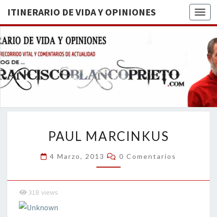
ITINERARIO DE VIDA Y OPINIONES
Togg
ITINERA
BREVE
RECORRIDO
VITAL Y
DE VIDA
COMENTARIOS
DE
OPINION
ACTUALIDAD
PAUL
PAUL MARCINKUS
MARCINKUS
Comentarios
4 Marzo, 2013
0 Comentarios
318
views