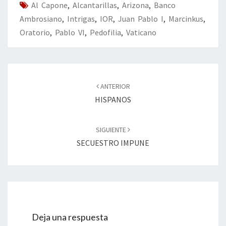
Al Capone
k
,
Alcantarillas
,
Arizona
tir
,
Banco
Ambrosiano
,
Intrigas
,
IOR
,
Juan Pablo I
,
Marcinkus
,
Oratorio
,
Pablo VI
,
Pedofilia
,
Vaticano
Navegación
de
ANTERIOR
entradas
HISPANOS
SIGUIENTE
SECUESTRO IMPUNE
Deja una respuesta