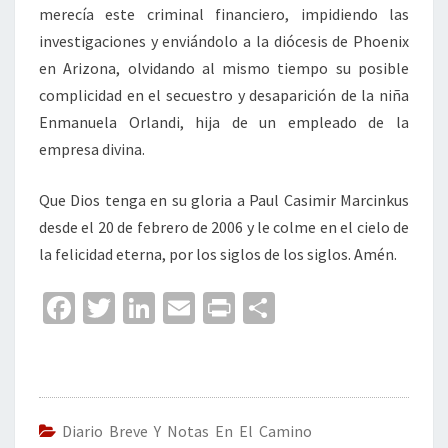
merecía este criminal financiero, impidiendo las
investigaciones y enviándolo a la diócesis de Phoenix
en Arizona, olvidando al mismo tiempo su posible
complicidad en el secuestro y desaparición de la niña
Enmanuela Orlandi, hija de un empleado de la
empresa divina.
Que Dios tenga en su gloria a Paul Casimir Marcinkus
desde el 20 de febrero de 2006 y le colme en el cielo de
la felicidad eterna, por los siglos de los siglos. Amén.
Fa
T
Li
E
Pr
C
ce
wi
n
m
in
o
b
tt
ke
ai
t
m
o
er
dI
l
p
o
n
ar
Diario Breve Y Notas En El Camino