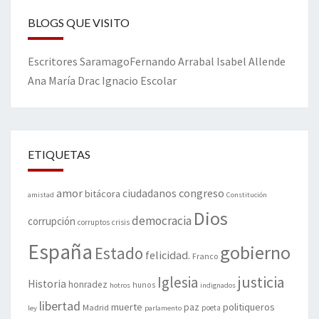
BLOGS QUE VISITO
Escritores
Saramago
Fernando Arrabal
Isabel Allende
Ana María Drac
Ignacio Escolar
ETIQUETAS
amor
congreso
ciudadanos
bitácora
amistad
Constitución
Dios
democracia
corrupción
corruptos
crisis
España
gobierno
Estado
felicidad.
Franco
justicia
Iglesia
Historia
honradez
hunos
hotros
indignados
libertad
muerte
politiqueros
Madrid
paz
poeta
ley
parlamento