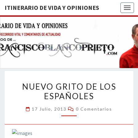
ITINERARIO DE VIDA Y OPINIONES
Togg
ITINERA
BREVE
RECORRIDO
VITAL Y
DE VIDA
COMENTARIOS
DE
OPINION
ACTUALIDAD
NUEVO
NUEVO GRITO DE LOS
GRITO
ESPAÑOLES
DE
LOS
Comentarios
17 Julio, 2013
0 Comentarios
ESPAÑOLES