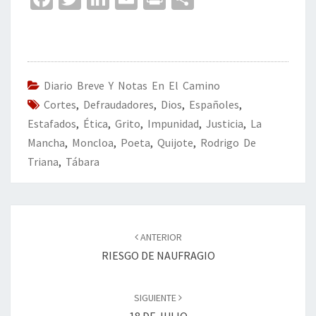
ce
wi
n
m
in
o
b
tt
ke
ai
t
m
o
er
dI
l
p
o
n
ar
Diario Breve Y Notas En El Camino
Cortes
k
,
Defraudadores
,
Dios
,
Españoles
tir
,
Estafados
,
Ética
,
Grito
,
Impunidad
,
Justicia
,
La
Mancha
,
Moncloa
,
Poeta
,
Quijote
,
Rodrigo De
Triana
,
Tábara
Navegación
de
ANTERIOR
entradas
RIESGO DE NAUFRAGIO
SIGUIENTE