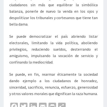
ciudadanos sin más que equilibrar la simbólica
balanza, ponerle de nuevo la venda en los ojos y
despolitizar los tribunales y cortesanos que tiene tan
bella dama.
Se puede democratizar el país abriendo listar
electorales, limitando la vida política, aboliendo
privilegios, reduciendo sueldos, desterrando el
amiguismo, impulsando la vocación de servicio y
confinando la mediocridad.
Se puede, en fin, rearmar éticamente la sociedad
dando ejemplo a los ciudadanos de honradez,
sinceridad, sacrificio, renuncia, esfuerzo, generosidad
y otros valores morales que dignifican la raza humana.
Fa
T
Li
E
Pr
C