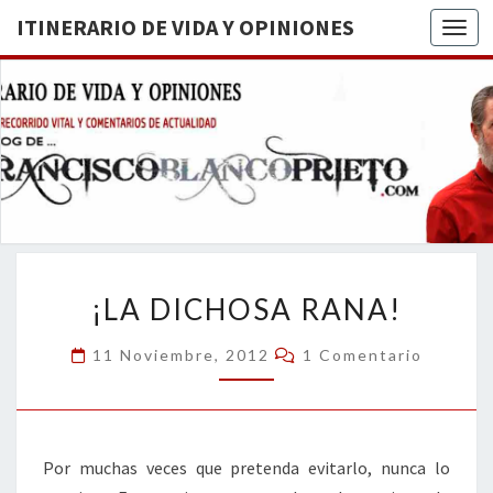
ITINERARIO DE VIDA Y OPINIONES
Togg
ITINERA
BREVE
RECORRIDO
VITAL Y
DE VIDA
COMENTARIOS
DE
OPINION
ACTUALIDAD
¡LA
¡LA DICHOSA RANA!
DICHOSA
RANA!
Comentarios
11 Noviembre, 2012
1 Comentario
Por muchas veces que pretenda evitarlo, nunca lo