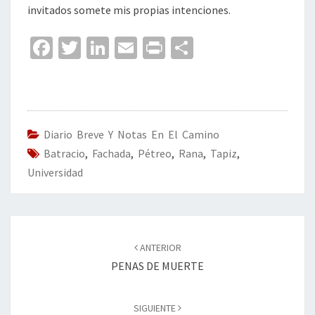
invitados somete mis propias intenciones.
Fa
T
Li
E
Pr
C
ce
wi
n
m
in
o
b
tt
ke
ai
t
m
o
er
dI
l
p
o
n
ar
Diario Breve Y Notas En El Camino
Batracio
k
,
Fachada
,
Pétreo
,
Rana
tir
,
Tapiz
,
Universidad
Navegación
de
ANTERIOR
entradas
PENAS DE MUERTE
SIGUIENTE