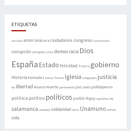
ETIQUETAS
amor
congreso
ciudadanos
bitácora
amistad
Constitución
Dios
democracia
corrupción
corruptos
crisis
España
gobierno
Estado
felicidad.
Franco
justicia
Iglesia
Historia
honradez
hunos
hotros
indignados
libertad
muerte
politiqueros
Madrid
paz
poeta
ley
parlamento
políticos
política
político
pueblo
Rajoy
rey
república
Unamuno
salamanca
solidaridad
urnas
sociedad
tierra
vida