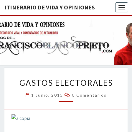
ITINERARIO DE VIDA Y OPINIONES
Togg
ITINERA
BREVE
RECORRIDO
VITAL Y
DE VIDA
COMENTARIOS
DE
OPINION
ACTUALIDAD
GASTOS
GASTOS ELECTORALES
ELECTORALES
Comentarios
1 Junio, 2015
0 Comentarios