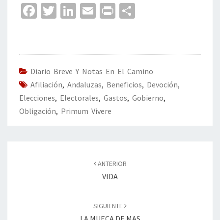
Fa
T
Li
E
Pr
C
ce
wi
n
m
in
o
b
tt
ke
ai
t
m
o
er
dI
l
p
o
n
ar
Diario Breve Y Notas En El Camino
Afiliación
k
,
Andaluzas
,
Beneficios
tir
,
Devoción
,
Elecciones
,
Electorales
,
Gastos
,
Gobierno
,
Obligación
,
Primum Vivere
Navegación
de
ANTERIOR
entradas
VIDA
SIGUIENTE
LA MUECA DE MAS