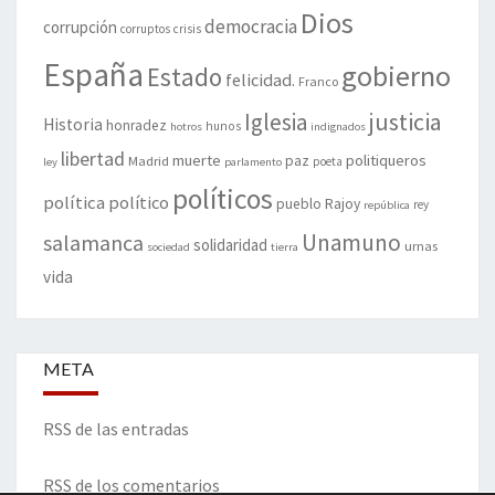
Dios
democracia
corrupción
corruptos
crisis
España
gobierno
Estado
felicidad.
Franco
justicia
Iglesia
Historia
honradez
hunos
hotros
indignados
libertad
muerte
politiqueros
Madrid
paz
poeta
ley
parlamento
políticos
política
político
pueblo
Rajoy
rey
república
Unamuno
salamanca
solidaridad
urnas
sociedad
tierra
vida
META
RSS de las entradas
RSS de los comentarios