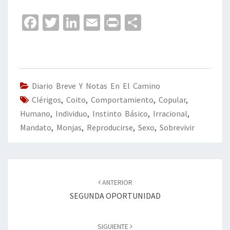
Fa
T
Li
E
Pr
C
ce
wi
n
m
in
o
b
tt
ke
ai
t
m
o
er
dI
l
p
o
n
ar
Diario Breve Y Notas En El Camino
Clérigos
k
,
Coito
,
Comportamiento
tir
,
Copular
,
Humano
,
Individuo
,
Instinto Básico
,
Irracional
,
Mandato
,
Monjas
,
Reproducirse
,
Sexo
,
Sobrevivir
Navegación
de
ANTERIOR
entradas
SEGUNDA OPORTUNIDAD
SIGUIENTE