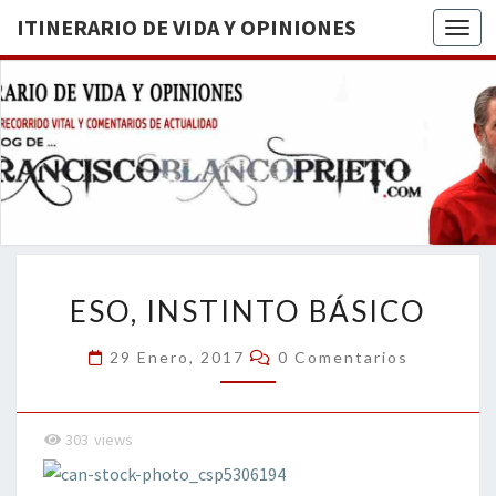
ITINERARIO DE VIDA Y OPINIONES
Togg
ITINERA
BREVE
RECORRIDO
VITAL Y
DE VIDA
COMENTARIOS
DE
OPINION
ACTUALIDAD
ESO,
ESO, INSTINTO BÁSICO
INSTINTO
BÁSICO
Comentarios
29 Enero, 2017
0 Comentarios
303
views