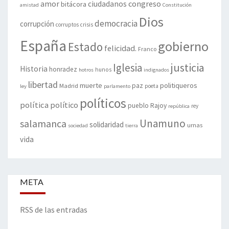
amor
congreso
ciudadanos
bitácora
amistad
Constitución
Dios
democracia
corrupción
corruptos
crisis
España
gobierno
Estado
felicidad.
Franco
justicia
Iglesia
Historia
honradez
hunos
hotros
indignados
libertad
muerte
politiqueros
Madrid
paz
poeta
ley
parlamento
políticos
política
político
pueblo
Rajoy
rey
república
Unamuno
salamanca
solidaridad
urnas
sociedad
tierra
vida
META
RSS de las entradas