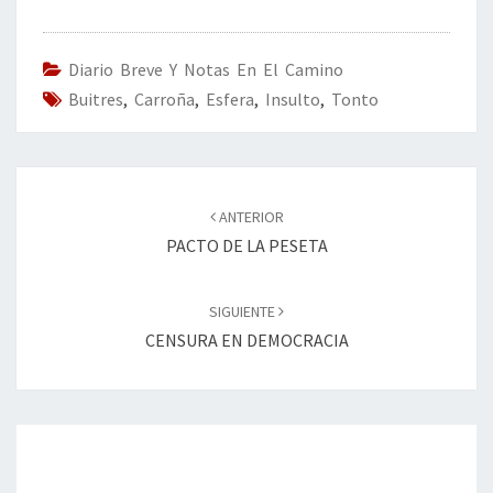
b
tt
ke
ai
t
m
o
er
dI
l
p
o
n
ar
Diario Breve Y Notas En El Camino
Buitres
k
,
Carroña
,
Esfera
,
Insulto
tir
,
Tonto
Navegación
de
ANTERIOR
entradas
PACTO DE LA PESETA
SIGUIENTE
CENSURA EN DEMOCRACIA