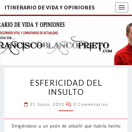
ITINERARIO DE VIDA Y OPINIONES
Togg
ITINERA
BREVE
RECORRIDO
VITAL Y
DE VIDA
COMENTARIOS
DE
OPINION
ACTUALIDAD
ESFERICIDAD
ESFERICIDAD DEL
DEL
INSULTO
INSULTO
Comentarios
21 Junio, 2011
0 Comentarios
Dirigiéndose a un peón de albañil que habría hecho