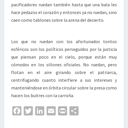
pacificadores ruedan también hasta que una bala les
hace pedazos el corazón y entonces ya no ruedan, sino
caen como tablones sobre la arena del desierto.
Los que no ruedan con los afortunados tontos
esféricos son los políticos perseguidos por la justicia
que piensan poco en el cielo, porque están muy
cómodos en los sillones oficiales. No ruedan, pero
flotan en el aire girando sobre el patriarca,
centrifugando cuanto interfiere a sus intereses y
manteniéndose en órbita circular sobre la presa como
hacen los buitres con la carroña.
Fa
T
Li
E
Pr
C
ce
wi
n
m
in
o