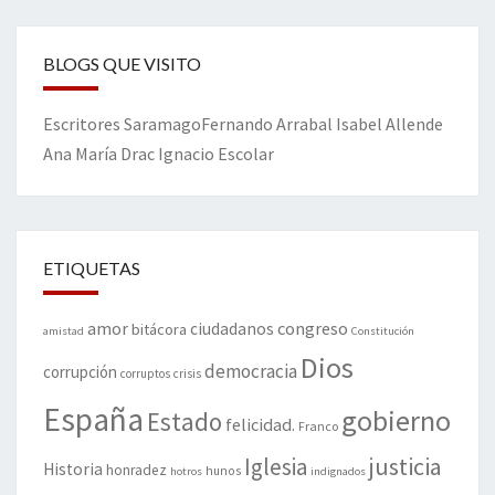
BLOGS QUE VISITO
Escritores
Saramago
Fernando Arrabal
Isabel Allende
Ana María Drac
Ignacio Escolar
ETIQUETAS
amor
congreso
ciudadanos
bitácora
amistad
Constitución
Dios
democracia
corrupción
corruptos
crisis
España
gobierno
Estado
felicidad.
Franco
justicia
Iglesia
Historia
honradez
hunos
hotros
indignados