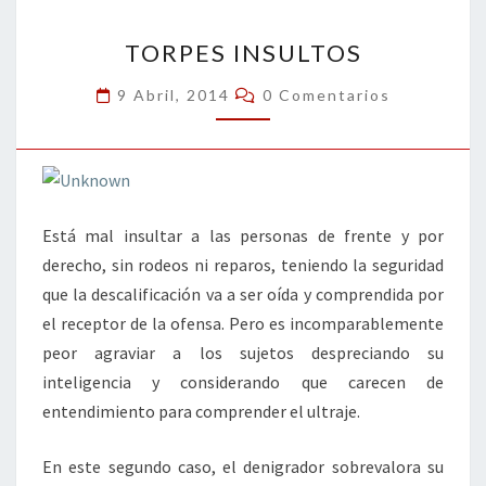
o
n
ar
TORPES
k
tir
TORPES INSULTOS
INSULTOS
Comentarios
9 Abril, 2014
0 Comentarios
Está mal insultar a las personas de frente y por
derecho, sin rodeos ni reparos, teniendo la seguridad
que la descalificación va a ser oída y comprendida por
el receptor de la ofensa. Pero es incomparablemente
peor agraviar a los sujetos despreciando su
inteligencia y considerando que carecen de
entendimiento para comprender el ultraje.
En este segundo caso, el denigrador sobrevalora su