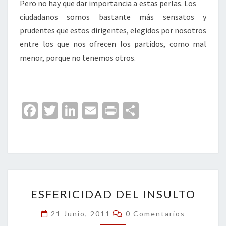
Pero no hay que dar importancia a estas perlas. Los
ciudadanos somos bastante más sensatos y
prudentes que estos dirigentes, elegidos por nosotros
entre los que nos ofrecen los partidos, como mal
menor, porque no tenemos otros.
Fa
T
Li
E
Pr
C
ce
wi
n
m
in
o
b
tt
ke
ai
t
m
o
er
dI
l
p
o
n
ar
ESFERICIDAD
k
tir
ESFERICIDAD DEL INSULTO
DEL
INSULTO
Comentarios
21 Junio, 2011
0 Comentarios