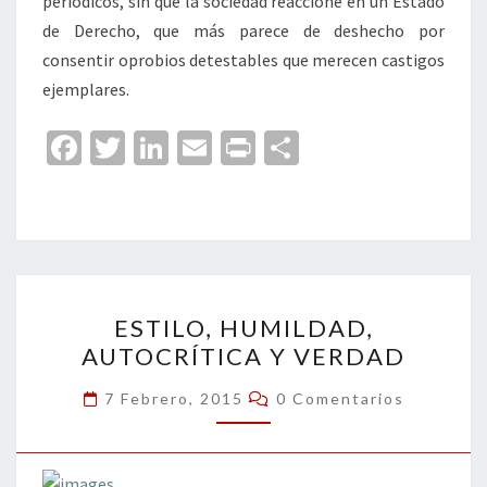
periódicos, sin que la sociedad reaccione en un Estado
de Derecho, que más parece de deshecho por
consentir oprobios detestables que merecen castigos
ejemplares.
Fa
T
Li
E
Pr
C
ce
wi
n
m
in
o
b
tt
ke
ai
t
m
o
er
dI
l
p
o
n
ar
ESTILO,
k
tir
ESTILO, HUMILDAD,
HUMILDAD,
AUTOCRÍTICA Y VERDAD
AUTOCRÍTICA
Y
Comentarios
7 Febrero, 2015
0 Comentarios
VERDAD