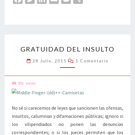
ce
wi
n
m
in
o
b
tt
ke
ai
t
m
o
er
dI
l
p
o
n
ar
GRATUIDAD
k
tir
GRATUIDAD DEL INSULTO
DEL
INSULTO
Comentarios
28 Julio, 2015
1 Comentario
901
views
No sé si carecemos de leyes que sancionen las ofensas,
insultos, calumnias y difamaciones públicas; ignoro si
los vilipendiados no ponen las denuncias
correspondientes; o si los jueces permiten que los