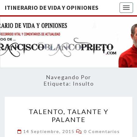
ITINERARIO DE VIDA Y OPINIONES
Togg
ITINERA
BREVE
RECORRIDO
VITAL Y
DE VIDA
COMENTARIOS
DE
OPINION
ACTUALIDAD
Navegando Por
Etiqueta:
Insulto
TALENTO,
TALENTO, TALANTE Y
TALANTE
PALANTE
Y
PALANTE
Comentarios
14 Septiembre, 2015
0 Comentarios