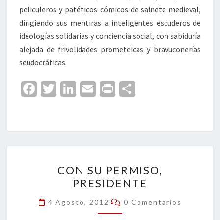
peliculeros y patéticos cómicos de sainete medieval,
dirigiendo sus mentiras a inteligentes escuderos de
ideologías solidarias y conciencia social, con sabiduría
alejada de frivolidades prometeicas y bravuconerías
seudocráticas.
Fa
T
Li
E
Pr
C
ce
wi
n
m
in
o
b
tt
ke
ai
t
m
o
er
dI
l
p
o
n
ar
CON
k
tir
CON SU PERMISO,
SU
PRESIDENTE
PERMISO,
PRESIDENTE
Comentarios
4 Agosto, 2012
0 Comentarios