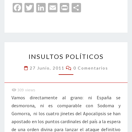
Fa
T
Li
E
Pr
C
ce
wi
n
m
in
o
b
tt
ke
ai
t
m
o
er
dI
l
p
o
n
ar
INSULTOS
k
tir
INSULTOS POLÍTICOS
POLÍTICOS
Comentarios
27 Junio, 2011
0 Comentarios
309
views
Vamos directamente al grano: ni España se
desmorona, ni es comparable con Sodoma y
Gomorra, ni los cuatro jinetes del Apocalipsis se han
apostado en los puntos cardinales del país a la espera
de una orden divina para lanzar el ataque definitivo