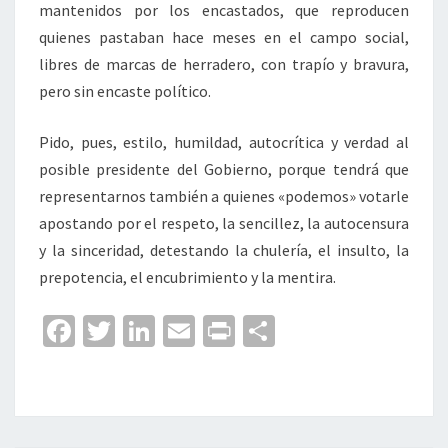
mantenidos por los encastados, que reproducen
quienes pastaban hace meses en el campo social,
libres de marcas de herradero, con trapío y bravura,
pero sin encaste político.
Pido, pues, estilo, humildad, autocrítica y verdad al
posible presidente del Gobierno, porque tendrá que
representarnos también a quienes «podemos» votarle
apostando por el respeto, la sencillez, la autocensura
y la sinceridad, detestando la chulería, el insulto, la
prepotencia, el encubrimiento y la mentira.
Fa
T
Li
E
Pr
C
ce
wi
n
m
in
o
b
tt
ke
ai
t
m
o
er
dI
l
p