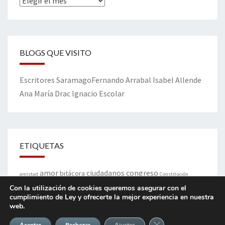
Archivos
BLOGS QUE VISITO
Escritores
Saramago
Fernando Arrabal
Isabel Allende
Ana María Drac
Ignacio Escolar
ETIQUETAS
amor
congreso
ciudadanos
bitácora
amistad
Constitución
Dios
Con la utilización de cookies queremos asegurar con el
democracia
corrupción
corruptos
crisis
cumplimiento de Ley y ofrecerte la mejor experiencia en nuestra
web.
España
gobierno
Estado
felicidad.
Franco
Cerrar el banner de 