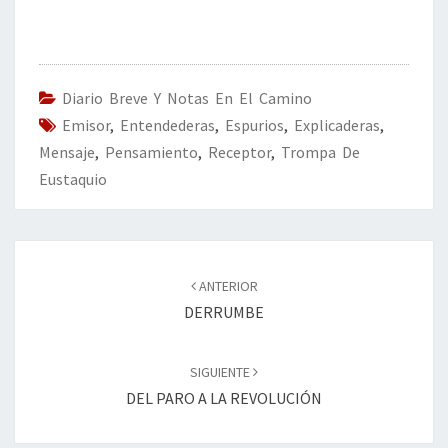
ce
wi
n
m
in
o
b
tt
ke
ai
t
m
o
er
dI
l
p
o
n
ar
Diario Breve Y Notas En El Camino
Emisor
k
,
Entendederas
,
Espurios
tir
,
Explicaderas
,
Mensaje
,
Pensamiento
,
Receptor
,
Trompa De
Eustaquio
Navegación
de
ANTERIOR
entradas
DERRUMBE
SIGUIENTE
DEL PARO A LA REVOLUCIÓN