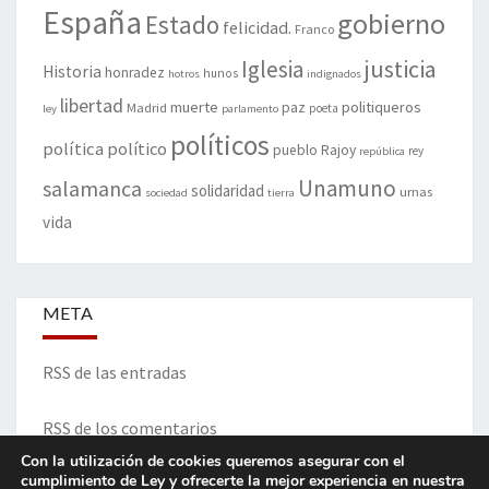
España
gobierno
Estado
felicidad.
Franco
justicia
Iglesia
Historia
honradez
hunos
hotros
indignados
libertad
muerte
politiqueros
Madrid
paz
poeta
ley
parlamento
políticos
política
político
pueblo
Rajoy
rey
república
Unamuno
salamanca
solidaridad
urnas
sociedad
tierra
vida
META
RSS de las entradas
RSS de los comentarios
Con la utilización de cookies queremos asegurar con el
cumplimiento de Ley y ofrecerte la mejor experiencia en nuestra