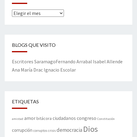
Archivos
BLOGS QUE VISITO
Escritores
Saramago
Fernando Arrabal
Isabel Allende
Ana María Drac
Ignacio Escolar
ETIQUETAS
amor
congreso
ciudadanos
bitácora
amistad
Constitución
Dios
democracia
corrupción
corruptos
crisis