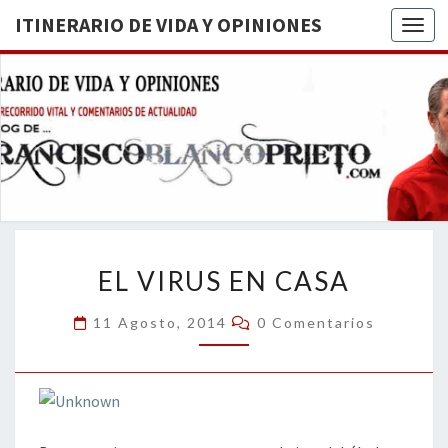
ITINERARIO DE VIDA Y OPINIONES
Togg
ITINERA
BREVE
RECORRIDO
VITAL Y
DE VIDA
COMENTARIOS
DE
OPINION
ACTUALIDAD
EL
EL VIRUS EN CASA
VIRUS
EN
Comentarios
11 Agosto, 2014
0 Comentarios
CASA