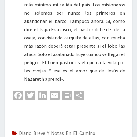
más mínimo mi salida del país. Los misioneros
no solemos ser nunca los primeros en
abandonar el barco. Tampoco ahora. Si, como
dice el Papa Francisco, el pastor debe de oler a
oveja, conviviendo cerquita de ellas, con mucha
más razón deberá estar presente si el lobo las
ataca. Solo el asalariado huye cuando ve llegar el
peligro. El buen pastor es el que da la vida por
las ovejas. Y ese es el amor que de Jesús de
Nazareth aprendí».
Fa
T
Li
E
Pr
C
ce
wi
n
m
in
o
b
tt
ke
ai
t
m
o
er
dI
l
p
o
n
ar
Diario Breve Y Notas En El Camino