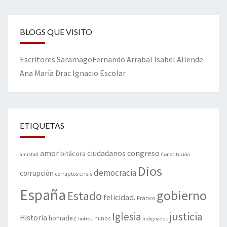
BLOGS QUE VISITO
Escritores
Saramago
Fernando Arrabal
Isabel Allende
Ana María Drac
Ignacio Escolar
ETIQUETAS
amor
congreso
ciudadanos
bitácora
amistad
Constitución
Dios
democracia
corrupción
corruptos
crisis
España
gobierno
Estado
felicidad.
Franco
justicia
Iglesia
Historia
honradez
hunos
hotros
indignados