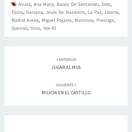
Alcalá
k
,
Ana Mato
,
Banco De Santander
tir
,
Dios
,
Ébola
,
Garayoa
,
Jesús De Nazareth
,
La Paz
,
Liberia
,
Madrid Arena
,
Miguel Pajares
,
Monrovia
,
Prestige
,
Quercus
,
Virus
,
Yak-42
Navegación
de
ANTERIOR
entradas
JUGAR AL MUS
SIGUIENTE
MILICIA EN EL CASTILLO