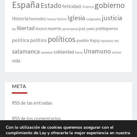
España
gobierno
Estado
felicidad.
Franco
justicia
Iglesia
Historia
honradez
hunos
hotros
indignados
libertad
muerte
politiqueros
Madrid
paz
poeta
ley
parlamento
políticos
política
político
pueblo
Rajoy
rey
república
Unamuno
salamanca
solidaridad
urnas
sociedad
tierra
vida
META
RSS de las entradas
RSS de los comentarios
Con la utilización de cookies queremos asegurar con el
cumplimiento de Ley y ofrecerte la mejor experiencia en nuestra