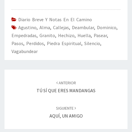
b
tt
ke
ai
t
m
o
er
dI
l
p
o
n
ar
Diario Breve Y Notas En El Camino
Agustino
k
,
Alma
,
Callejas
,
Deambular
tir
,
Dominico
,
Empedradas
,
Granito
,
Hechizo
,
Huella
,
Pasear
,
Pasos
,
Perdidos
,
Piedra Espiritual
,
Silencio
,
Vagabundear
Navegación
de
ANTERIOR
entradas
TÚ SÍ QUE ERES MANDANGAS
SIGUIENTE
AQUÍ, UN AMIGO