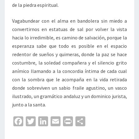
de la piedra espiritual.
Vagabundear con el alma en bandolera sin miedo a
convertirnos en estatuas de sal por volver la vista
hacia lo irredimible, es camino de salvación, porque la
esperanza sabe que todo es posible en el espacio
redentor de sueños y quimeras, donde la paz se hace
costumbre, la soledad compañera y el silencio grito
anímico llamando a la concordia íntima de cada cual
con la sombra que le acompaña en la vida retirada
donde sobreviven un sabio fraile agustino, un vasco
ilustrado, un gramático andaluz y un dominico jurista,
junto a la santa.
Fa
T
Li
E
Pr
C
ce
wi
n
m
in
o