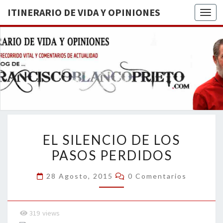
ITINERARIO DE VIDA Y OPINIONES
Togg
ITINERA
BREVE
RECORRIDO
VITAL Y
DE VIDA
COMENTARIOS
DE
OPINION
ACTUALIDAD
EL
EL SILENCIO DE LOS
SILENCIO
PASOS PERDIDOS
DE
LOS
Comentarios
28 Agosto, 2015
0 Comentarios
PASOS
PERDIDOS
319
views