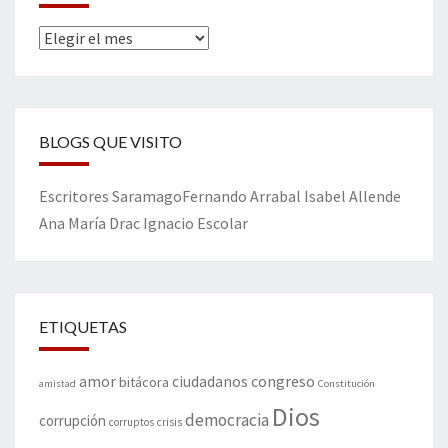
Archivos
BLOGS QUE VISITO
Escritores
Saramago
Fernando Arrabal
Isabel Allende
Ana María Drac
Ignacio Escolar
ETIQUETAS
amor
congreso
ciudadanos
bitácora
amistad
Constitución
Dios
democracia
corrupción
corruptos
crisis