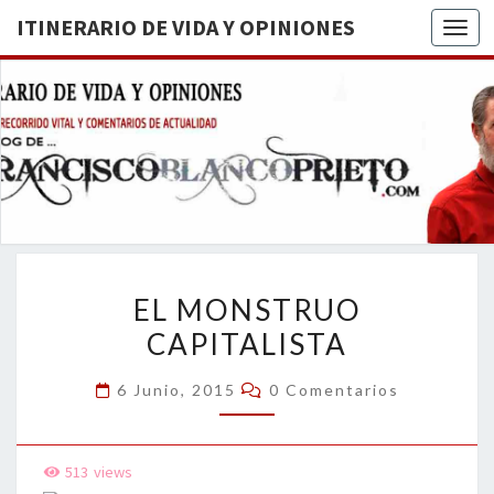
ITINERARIO DE VIDA Y OPINIONES
Togg
ITINERA
BREVE
RECORRIDO
VITAL Y
DE VIDA
COMENTARIOS
DE
OPINION
ACTUALIDAD
EL
EL MONSTRUO
MONSTRUO
CAPITALISTA
CAPITALISTA
Comentarios
6 Junio, 2015
0 Comentarios
513
views