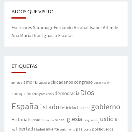
BLOGS QUE VISITO
Escritores
Saramago
Fernando Arrabal
Isabel Allende
Ana María Drac
Ignacio Escolar
ETIQUETAS
amor
congreso
ciudadanos
bitácora
amistad
Constitución
Dios
democracia
corrupción
corruptos
crisis
España
gobierno
Estado
felicidad.
Franco
justicia
Iglesia
Historia
honradez
hunos
hotros
indignados
libertad
muerte
politiqueros
Madrid
paz
poeta
ley
parlamento