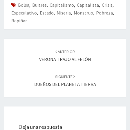
Bolsa
k
,
Buitres
,
Capitalismo
,
Capitalista
tir
,
Crisis
,
Especulativo
,
Estado
,
Miseria
,
Monstruo
,
Pobreza
,
Rapiñar
Navegación
de
ANTERIOR
entradas
VERONA TRAJO AL FELÓN
SIGUIENTE
DUEÑOS DEL PLANETA TIERRA
Deja una respuesta