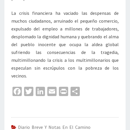
La crisis financiera ha vaciado las despensas de
muchos ciudadanos, arruinado el pequeño comercio,
expulsado del empleo a millones de trabajadores,
desplomado la dignidad humana y quebrando el alma
del pueblo inocente que ocupa la aldea global
sufriendo las consecuencias de la tragedia,
multimillonando la crisis a los multimillonarios que
especulan sin escrúpulos con la pobreza de los
vecinos.
Fa
T
Li
E
Pr
C
ce
wi
n
m
in
o
b
tt
ke
ai
t
m
o
er
dI
l
p
o
n
ar
Diario Breve Y Notas En El Camino