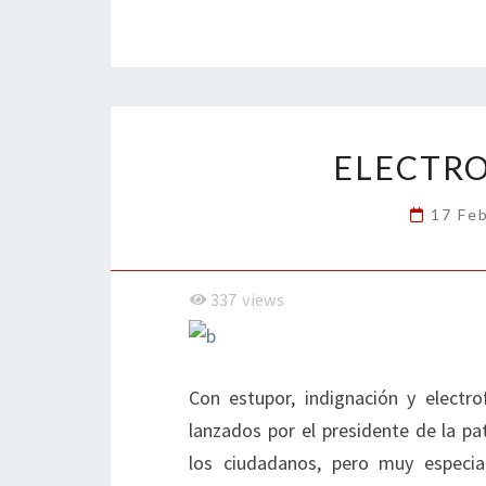
ce
wi
n
m
in
o
b
tt
ke
ai
t
m
o
er
dI
l
p
o
n
ar
k
tir
ELECTRO
17 Fe
337
views
Con estupor, indignación y electro
lanzados por el presidente de la pat
los ciudadanos, pero muy especi