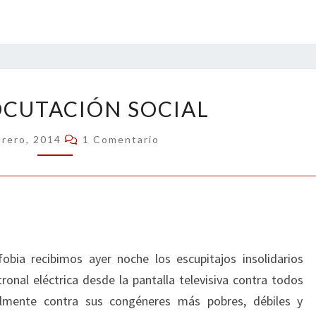
ELECTROCUTACIÓN
CUTACIÓN SOCIAL
SOCIAL
Comentarios
brero, 2014
1 Comentario
fobia recibimos ayer noche los escupitajos insolidarios
ronal eléctrica desde la pantalla televisiva contra todos
almente contra sus congéneres más pobres, débiles y