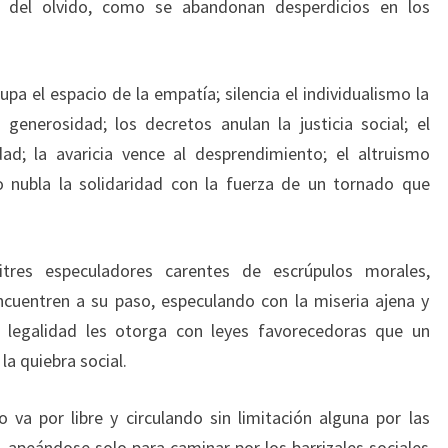
n del olvido, como se abandonan desperdicios en los
cupa el espacio de la empatía; silencia el individualismo la
generosidad; los decretos anulan la justicia social; el
dad; la avaricia vence al desprendimiento; el altruismo
o nubla la solidaridad con la fuerza de un tornado que
itres especuladores carentes de escrúpulos morales,
ncuentren a su paso, especulando con la miseria ajena y
 legalidad les otorga con leyes favorecedoras que un
la quiebra social.
o va por libre y circulando sin limitación alguna por las
, apeándose solo para caminar por los barrizales sociales