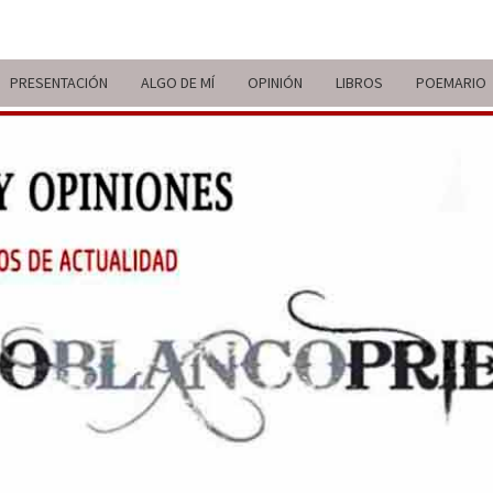
PRESENTACIÓN
ALGO DE MÍ
OPINIÓN
LIBROS
POEMARIO
ITIN
BREVE
RECORRIDO
VITAL Y
COMENTARIOS
DE V
DE
ACTUALIDAD