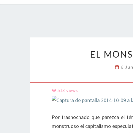
EL MONS
6 Ju
513
views
Por trasnochado que parezca el térmi
monstruoso el capitalismo especula