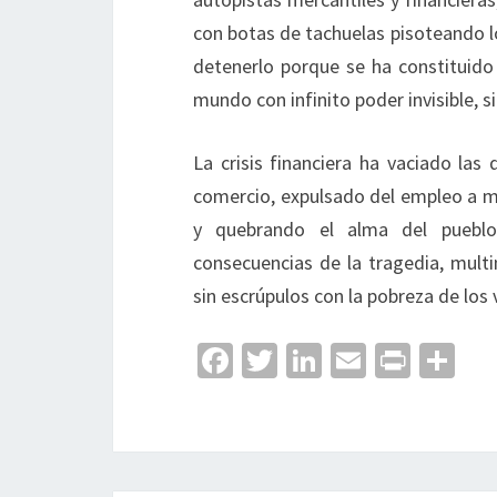
con botas de tachuelas pisoteando lo
detenerlo porque se ha constituido
mundo con infinito poder invisible, si
La crisis financiera ha vaciado la
comercio, expulsado del empleo a m
y quebrando el alma del pueblo
consecuencias de la tragedia, multi
sin escrúpulos con la pobreza de los 
Fa
T
Li
E
Pr
C
ce
wi
n
m
in
o
b
tt
ke
ai
t
m
o
er
dI
l
p