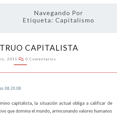
OPIN
Navegando Por
Etiqueta:
Capitalismo
EL
TRUO CAPITALISTA
MONSTRUO
CAPITALISTA
Comentarios
nio, 2015
0 Comentarios
no capitalista, la situación actual obliga a calificar de
tivo que domina el mundo, arrinconando valores humanos