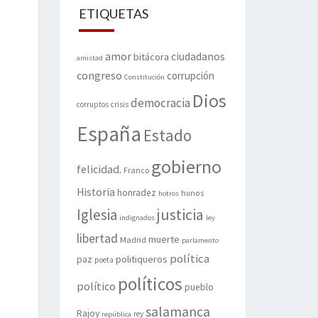
ETIQUETAS
amor
ciudadanos
bitácora
amistad
congreso
corrupción
Constitución
Dios
democracia
corruptos
crisis
España
Estado
gobierno
felicidad.
Franco
Historia
honradez
hunos
hotros
justicia
Iglesia
indignados
ley
libertad
muerte
Madrid
parlamento
política
politiqueros
paz
poeta
políticos
político
pueblo
salamanca
Rajoy
rey
república