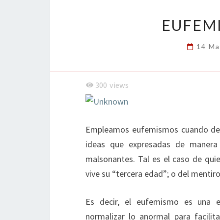
o
n
ar
k
tir
EUFEMI
14 Ma
300
views
Empleamos eufemismos cuando des
ideas que expresadas de manera cl
malsonantes. Tal es el caso de quie
vive su “tercera edad”; o del mentiro
Es decir, el eufemismo es una e
normalizar lo anormal para facilit