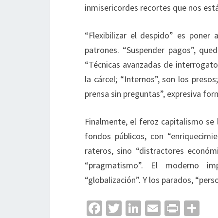
inmisericordes recortes que nos est
“Flexibilizar el despido” es poner 
patrones. “Suspender pagos”, quedar
“Técnicas avanzadas de interrogatori
la cárcel; “Internos”, son los presos
prensa sin preguntas”, expresiva for
Finalmente, el feroz capitalismo se
fondos públicos, con “enriquecimie
rateros, sino “distractores económi
“pragmatismo”. El moderno im
“globalización”. Y los parados, “pers
Fa
T
Li
E
Pr
C