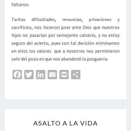
faltaron.
Tantas dificultades, renuncias, privaciones y
sacrificios, nos hicieron jurar ante Dios que nuestros
hijos no pasarían por semejante calvario, y no estoy
seguro del acierto, pues con tal decisión eliminamos
en ellos los valores que a nosotros nos permitieron
salir del pozo en que nos abandonó la posguerra.
Fa
T
Li
E
Pr
C
ce
wi
n
m
in
o
b
tt
ke
ai
t
m
o
er
dI
l
p
o
n
ar
ASALTO
k
tir
ASALTO A LA VIDA
A