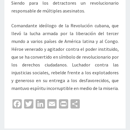
Siendo para los detractores un revolucionario
responsable de múltiples asesinatos.
Comandante ideólogo de la Revolución cubana, que
llevó la lucha armada por la liberación del tercer
mundo a varios países de América latina y al Congo.
Héroe venerado y agitador contra el poder instituido,
que se ha convertido en símbolo de revolucionario por
los derechos ciudadanos. Luchador contra las
injusticias sociales, rebelde frente a los explotadores
y generoso en su entrega a los desfavorecidos, que
mantuvo espíritu incorruptible en medio de la miseria.
Fa
T
Li
E
Pr
C
ce
wi
n
m
in
o
b
tt
ke
ai
t
m