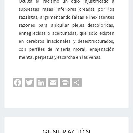
Oculta el racismo un odio injustificado a
supuestas razas inferiores creadas por los
razzistas, argumentando falsas e inexistentes
razones para aniquilar pieles descoloridas,
ennegrecidas o aceitunadas, que solo existen
en cerebros irracionales y desestructurados,
con perfiles de miseria moral, enajenación
mental perpetua y escarcha en las venas.
Fa
T
Li
E
Pr
C
ce
wi
n
m
in
o
b
tt
ke
ai
t
m
o
er
dI
l
p
o
n
ar
GENERACIÓN
k
tir
GENERACIÓN