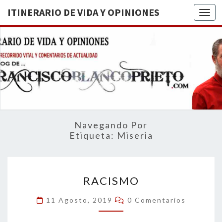
ITINERARIO DE VIDA Y OPINIONES
Togg
ITINERA
BREVE
RECORRIDO
VITAL Y
DE VIDA
COMENTARIOS
DE
OPINION
ACTUALIDAD
Navegando Por
Etiqueta:
Miseria
RACISMO
RACISMO
Comentarios
11 Agosto, 2019
0 Comentarios