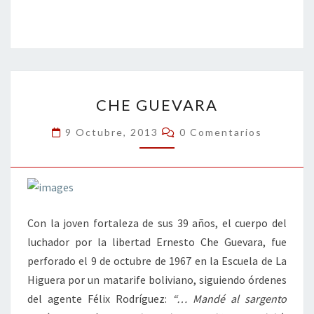
ce
wi
n
m
in
o
b
tt
ke
ai
t
m
o
er
dI
l
p
o
n
ar
CHE
k
tir
CHE GUEVARA
GUEVARA
Comentarios
9 Octubre, 2013
0 Comentarios
Con la joven fortaleza de sus 39 años, el cuerpo del
luchador por la libertad Ernesto Che Guevara, fue
perforado el 9 de octubre de 1967 en la Escuela de La
Higuera por un matarife boliviano, siguiendo órdenes
del agente Félix Rodríguez:
“… Mandé al sargento