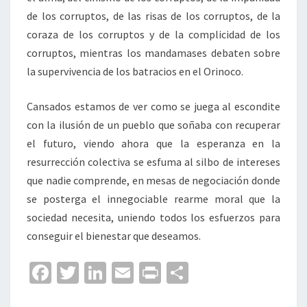
de los corruptos, de las risas de los corruptos, de la
coraza de los corruptos y de la complicidad de los
corruptos, mientras los mandamases debaten sobre
la supervivencia de los batracios en el Orinoco.
Cansados estamos de ver como se juega al escondite
con la ilusión de un pueblo que soñaba con recuperar
el futuro, viendo ahora que la esperanza en la
resurrección colectiva se esfuma al silbo de intereses
que nadie comprende, en mesas de negociación donde
se posterga el innegociable rearme moral que la
sociedad necesita, uniendo todos los esfuerzos para
conseguir el bienestar que deseamos.
Fa
T
Li
E
Pr
C
ce
wi
n
m
in
o