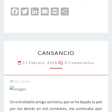
Fa
T
Li
E
Pr
C
ce
wi
n
m
in
o
b
tt
ke
ai
t
m
o
er
dI
l
p
o
n
ar
CANSANCIO
k
tir
CANSANCIO
Comentarios
11 Febrero, 2016
0 Comentarios
322
views
Un entrañable amigo activista, que se ha dejado la piel
por los demás en mil combates, me confesaba ayer