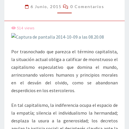
CAPITALISTA
Comentarios
6 Junio, 2015
0 Comentarios
514
views
Por trasnochado que parezca el término capitalista,
la situación actual obliga a calificar de monstruoso el
capitalismo especulativo que domina el mundo,
arrinconando valores humanos y principios morales
en el desván del olvido, como se abandonan
desperdicios en los estercoleros.
En tal capitalismo, la indiferencia ocupa el espacio de
la empatía; silencia el individualismo la hermandad;
desplaza la usura a la generosidad; los decretos
anulan la justicia social; el desinterés claudica ante la