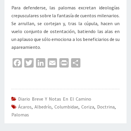
Para defenderse, las palomas excretan ideologías
crepusculares sobre la fantasía de cuentos milenarios.
Se arrullan, se cortejan y, tras la cúpula, hacen un
vuelo conjunto de ostentación, batiendo las alas en
un aplauso que sólo emociona a los beneficiarios de su
apareamiento.
Fa
T
Li
E
Pr
C
ce
wi
n
m
in
o
b
tt
ke
ai
t
m
o
er
dI
l
p
o
n
ar
Diario Breve Y Notas En El Camino
Ácaros
k
,
Albedrío
,
Columbidae
,
tir
Coriza
,
Doctrina
,
Palomas