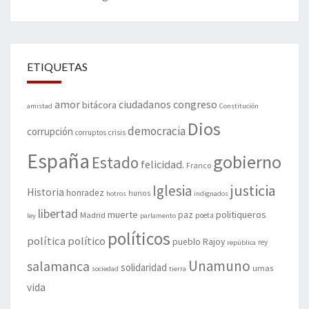
ETIQUETAS
amor
congreso
ciudadanos
bitácora
amistad
Constitución
Dios
democracia
corrupción
corruptos
crisis
España
gobierno
Estado
felicidad.
Franco
justicia
Iglesia
Historia
honradez
hunos
hotros
indignados
libertad
muerte
politiqueros
Madrid
paz
poeta
ley
parlamento
políticos
política
político
pueblo
Rajoy
rey
república
Unamuno
salamanca
solidaridad
urnas
sociedad
tierra
vida