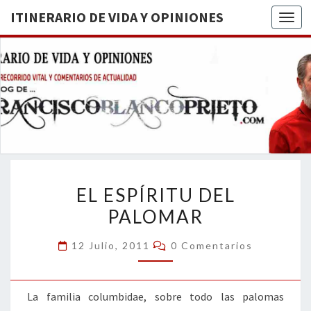
ITINERARIO DE VIDA Y OPINIONES
Togg
ITINERA
BREVE
RECORRIDO
VITAL Y
DE VIDA
COMENTARIOS
DE
OPINION
ACTUALIDAD
EL
EL ESPÍRITU DEL
ESPÍRITU
PALOMAR
DEL
PALOMAR
Comentarios
12 Julio, 2011
0 Comentarios
La familia columbidae, sobre todo las palomas