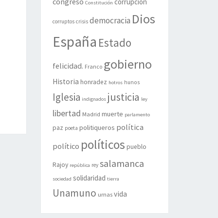
congreso
corrupción
Constitución
Dios
democracia
corruptos
crisis
España
Estado
gobierno
felicidad.
Franco
Historia
honradez
hunos
hotros
justicia
Iglesia
indignados
ley
libertad
muerte
Madrid
parlamento
política
politiqueros
paz
poeta
políticos
político
pueblo
salamanca
Rajoy
rey
república
solidaridad
sociedad
tierra
Unamuno
vida
urnas