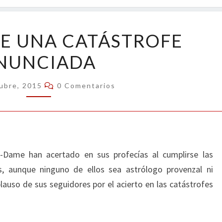
OPIN
CRÓNICA
E UNA CATÁSTROFE
DE
NUNCIADA
UNA
CATÁSTROFE
Comentarios
ANUNCIADA
ubre, 2015
0 Comentarios
-Dame han acertado en sus profecías al cumplirse las
, aunque ninguno de ellos sea astrólogo provenzal ni
plauso de sus seguidores por el acierto en las catástrofes