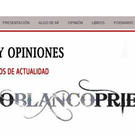
PRESENTACIÓN
ALGO DE MÍ
OPINIÓN
LIBROS
POEMARIO
ITIN
BREVE
RECORRIDO
VITAL Y
COMENTARIOS
DE V
DE
ACTUALIDAD