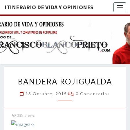
ITINERARIO DE VIDA Y OPINIONES
Togg
ITINERA
BREVE
RECORRIDO
VITAL Y
DE VIDA
COMENTARIOS
DE
OPINION
ACTUALIDAD
BANDERA
BANDERA ROJIGUALDA
ROJIGUALDA
Comentarios
13 Octubre, 2015
0 Comentarios
325
views