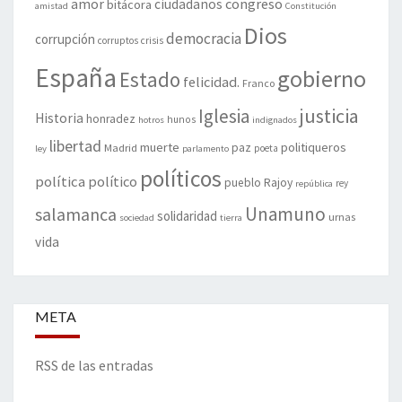
amor
congreso
ciudadanos
bitácora
amistad
Constitución
Dios
democracia
corrupción
corruptos
crisis
España
gobierno
Estado
felicidad.
Franco
justicia
Iglesia
Historia
honradez
hunos
hotros
indignados
libertad
muerte
politiqueros
Madrid
paz
poeta
ley
parlamento
políticos
política
político
pueblo
Rajoy
rey
república
Unamuno
salamanca
solidaridad
urnas
sociedad
tierra
vida
META
RSS de las entradas