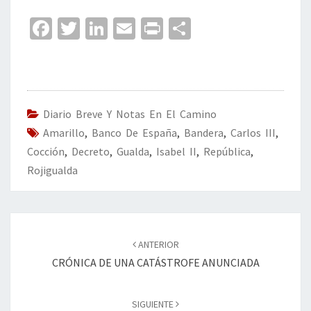
Fa
T
Li
E
Pr
C
ce
wi
n
m
in
o
b
tt
ke
ai
t
m
o
er
dI
l
p
o
n
ar
Diario Breve Y Notas En El Camino
Amarillo
k
,
Banco De España
,
Bandera
tir
,
Carlos III
,
Cocción
,
Decreto
,
Gualda
,
Isabel II
,
República
,
Rojigualda
Navegación
de
ANTERIOR
entradas
CRÓNICA DE UNA CATÁSTROFE ANUNCIADA
SIGUIENTE