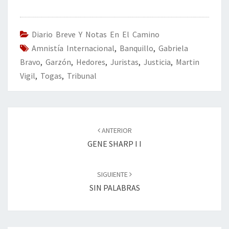
b
tt
ke
ai
t
m
o
er
dI
l
p
o
n
ar
Diario Breve Y Notas En El Camino
Amnistía Internacional
k
,
Banquillo
tir
,
Gabriela
Bravo
,
Garzón
,
Hedores
,
Juristas
,
Justicia
,
Martin
Vigil
,
Togas
,
Tribunal
Navegación
de
ANTERIOR
entradas
GENE SHARP I I
SIGUIENTE
SIN PALABRAS