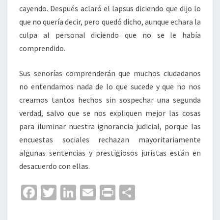
cayendo. Después aclaró el lapsus diciendo que dijo lo
que no quería decir, pero quedó dicho, aunque echara la
culpa al personal diciendo que no se le había
comprendido.
Sus señorías comprenderán que muchos ciudadanos
no entendamos nada de lo que sucede y que no nos
creamos tantos hechos sin sospechar una segunda
verdad, salvo que se nos expliquen mejor las cosas
para iluminar nuestra ignorancia judicial, porque las
encuestas sociales rechazan mayoritariamente
algunas sentencias y prestigiosos juristas están en
desacuerdo con ellas.
Fa
T
Li
E
Pr
C
ce
wi
n
m
in
o