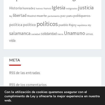
justicia
Iglesia
Historia
honradez
hunos
hotros
indignados
libertad
muerte
politiqueros
Madrid
paz
poeta
ley
parlamento
políticos
política
político
pueblo
Rajoy
rey
república
Unamuno
salamanca
solidaridad
urnas
sociedad
tierra
vida
META
RSS de las entradas
RSS de los comentarios
Con la utilización de cookies queremos asegurar con el
cumplimiento de Ley y ofrecerte la mejor experiencia en nuestra
web.
ITINERARIO DE VIDA Y OPINIONES - Francisco Blanco Prieto