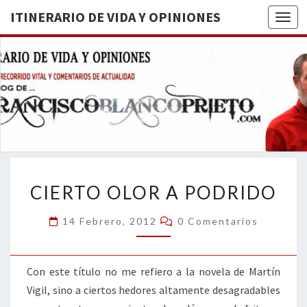
ITINERARIO DE VIDA Y OPINIONES
Togg
ITINERA
BREVE
RECORRIDO
VITAL Y
DE VIDA
COMENTARIOS
DE
OPINION
ACTUALIDAD
CIERTO
CIERTO OLOR A PODRIDO
OLOR
A
Comentarios
14 Febrero, 2012
0 Comentarios
PODRIDO
Con este título no me refiero a la novela de Martín
Vigil, sino a ciertos hedores altamente desagradables