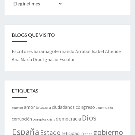
Archivos
BLOGS QUE VISITO
Escritores
Saramago
Fernando Arrabal
Isabel Allende
Ana María Drac
Ignacio Escolar
ETIQUETAS
amor
congreso
ciudadanos
bitácora
amistad
Constitución
Dios
democracia
corrupción
corruptos
crisis
España
gobierno
Estado
felicidad.
Franco