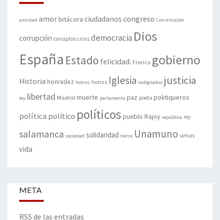
amor
congreso
ciudadanos
bitácora
amistad
Constitución
Dios
democracia
corrupción
corruptos
crisis
España
gobierno
Estado
felicidad.
Franco
justicia
Iglesia
Historia
honradez
hunos
hotros
indignados
libertad
muerte
politiqueros
Madrid
paz
poeta
ley
parlamento
políticos
política
político
pueblo
Rajoy
rey
república
Unamuno
salamanca
solidaridad
urnas
sociedad
tierra
vida
META
RSS de las entradas