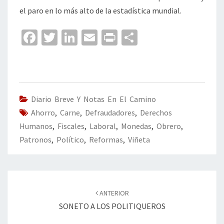
el paro en lo más alto de la estadística mundial.
Fa
T
Li
E
Pr
C
ce
wi
n
m
in
o
b
tt
ke
ai
t
m
o
er
dI
l
p
o
n
ar
Diario Breve Y Notas En El Camino
Ahorro
k
,
Carne
,
Defraudadores
,
tir
Derechos
Humanos
,
Fiscales
,
Laboral
,
Monedas
,
Obrero
,
Patronos
,
Político
,
Reformas
,
Viñeta
Navegación
de
ANTERIOR
entradas
SONETO A LOS POLITIQUEROS