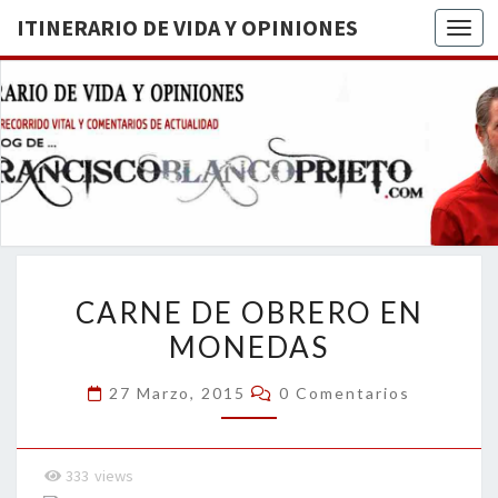
ITINERARIO DE VIDA Y OPINIONES
Togg
ITINERA
BREVE
RECORRIDO
VITAL Y
DE VIDA
COMENTARIOS
DE
OPINION
ACTUALIDAD
CARNE
CARNE DE OBRERO EN
DE
MONEDAS
OBRERO
EN
Comentarios
27 Marzo, 2015
0 Comentarios
MONEDAS
333
views