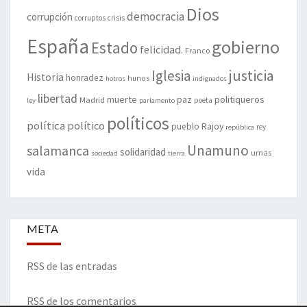
Dios
democracia
corrupción
corruptos
crisis
España
gobierno
Estado
felicidad.
Franco
justicia
Iglesia
Historia
honradez
hunos
hotros
indignados
libertad
muerte
politiqueros
Madrid
paz
poeta
ley
parlamento
políticos
política
político
pueblo
Rajoy
rey
república
Unamuno
salamanca
solidaridad
urnas
sociedad
tierra
vida
META
RSS de las entradas
RSS de los comentarios