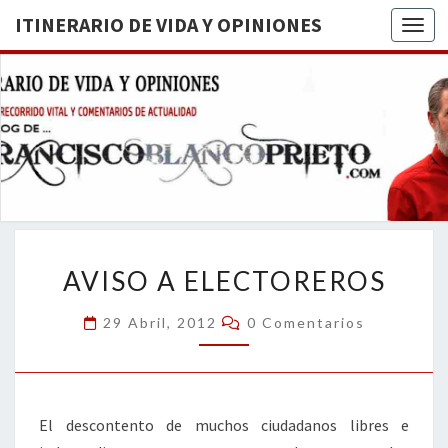
ITINERARIO DE VIDA Y OPINIONES
Togg
ITINERA
BREVE
RECORRIDO
VITAL Y
DE VIDA
COMENTARIOS
DE
OPINION
ACTUALIDAD
AVISO
AVISO A ELECTOREROS
A
ELECTOREROS
Comentarios
29 Abril, 2012
0 Comentarios
El descontento de muchos ciudadanos libres e