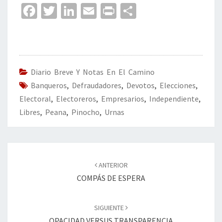
Fa
T
Li
E
Pr
C
ce
wi
n
m
in
o
b
tt
ke
ai
t
m
o
er
dI
l
p
o
n
ar
Diario Breve Y Notas En El Camino
Banqueros
k
,
Defraudadores
,
Devotos
tir
,
Elecciones
,
Electoral
,
Electoreros
,
Empresarios
,
Independiente
,
Libres
,
Peana
,
Pinocho
,
Urnas
Navegación
de
ANTERIOR
entradas
COMPÁS DE ESPERA
SIGUIENTE
OPACIDAD VERSUS TRANSPARENCIA