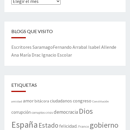
Archivos
BLOGS QUE VISITO
Escritores
Saramago
Fernando Arrabal
Isabel Allende
Ana María Drac
Ignacio Escolar
ETIQUETAS
amor
congreso
ciudadanos
bitácora
amistad
Constitución
Dios
democracia
corrupción
corruptos
crisis
España
gobierno
Estado
felicidad.
Franco