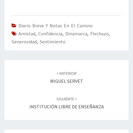
b
tt
ke
ai
t
m
o
er
dI
l
p
o
n
ar
Diario Breve Y Notas En El Camino
Amistad
k
,
Confidencia
,
Dinamarca
tir
,
Flechazo
,
Generosidad
,
Sentimiento
Navegación
de
ANTERIOR
entradas
MIGUEL SERVET
SIGUIENTE
INSTITUCIÓN LIBRE DE ENSEÑANZA