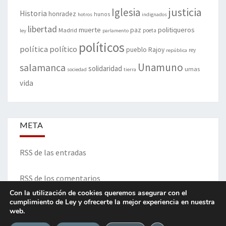
justicia
Iglesia
Historia
honradez
hunos
hotros
indignados
libertad
muerte
politiqueros
Madrid
paz
poeta
ley
parlamento
políticos
política
político
pueblo
Rajoy
rey
república
Unamuno
salamanca
solidaridad
urnas
sociedad
tierra
vida
META
RSS de las entradas
RSS de los comentarios
Con la utilización de cookies queremos asegurar con el
cumplimiento de Ley y ofrecerte la mejor experiencia en nuestra
web.
ITINERARIO DE VIDA Y OPINIONES - Francisco Blanco Prieto