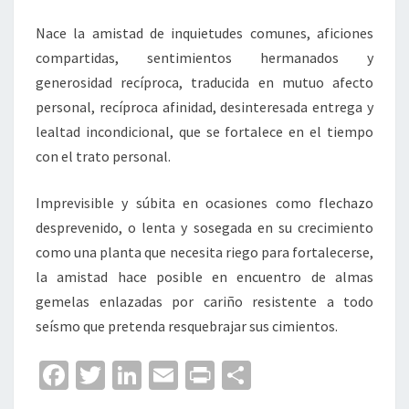
Nace la amistad de inquietudes comunes, aficiones
compartidas, sentimientos hermanados y
generosidad recíproca, traducida en mutuo afecto
personal, recíproca afinidad, desinteresada entrega y
lealtad incondicional, que se fortalece en el tiempo
con el trato personal.
Imprevisible y súbita en ocasiones como flechazo
desprevenido, o lenta y sosegada en su crecimiento
como una planta que necesita riego para fortalecerse,
la amistad hace posible en encuentro de almas
gemelas enlazadas por cariño resistente a todo
seísmo que pretenda resquebrajar sus cimientos.
Fa
T
Li
E
Pr
C
ce
wi
n
m
in
o