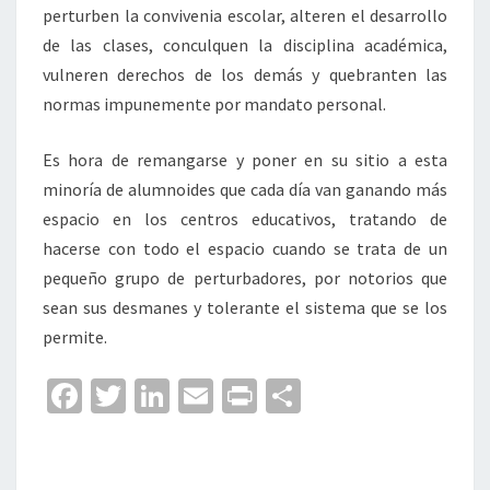
perturben la convivenia escolar, alteren el desarrollo
de las clases, conculquen la disciplina académica,
vulneren derechos de los demás y quebranten las
normas impunemente por mandato personal.
Es hora de remangarse y poner en su sitio a esta
minoría de alumnoides que cada día van ganando más
espacio en los centros educativos, tratando de
hacerse con todo el espacio cuando se trata de un
pequeño grupo de perturbadores, por notorios que
sean sus desmanes y tolerante el sistema que se los
permite.
Fa
T
Li
E
Pr
C
ce
wi
n
m
in
o
b
tt
ke
ai
t
m