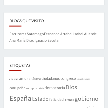
BLOGS QUE VISITO
Escritores
Saramago
Fernando Arrabal
Isabel Allende
Ana María Drac
Ignacio Escolar
ETIQUETAS
amor
congreso
ciudadanos
bitácora
amistad
Constitución
Dios
democracia
corrupción
corruptos
crisis
España
gobierno
Estado
felicidad.
Franco