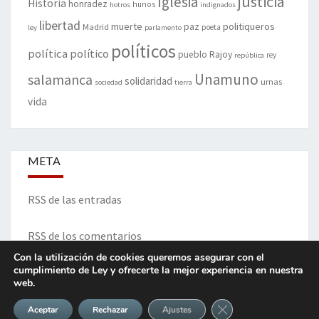
justicia
Iglesia
Historia
honradez
hunos
hotros
indignados
libertad
muerte
politiqueros
Madrid
paz
poeta
ley
parlamento
políticos
política
político
pueblo
Rajoy
rey
república
Unamuno
salamanca
solidaridad
urnas
sociedad
tierra
vida
META
RSS de las entradas
RSS de los comentarios
Con la utilización de cookies queremos asegurar con el
cumplimiento de Ley y ofrecerte la mejor experiencia en nuestra
web.
ITINERARIO DE VIDA Y OPINIONES - Francisco Blanco Prieto
Cerrar el banner de 
Aceptar
Rechazar
Ajustes