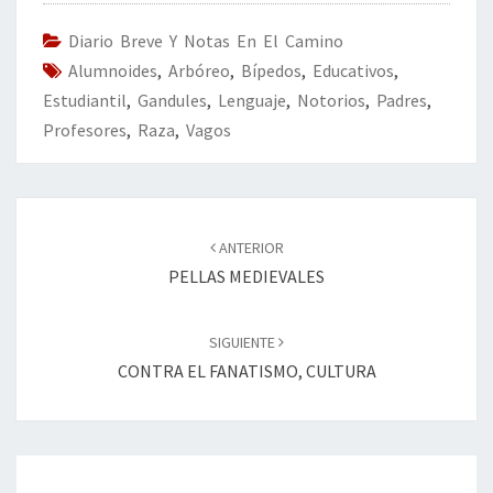
o
er
dI
l
p
o
n
ar
Diario Breve Y Notas En El Camino
Alumnoides
k
,
Arbóreo
,
Bípedos
,
tir
Educativos
,
Estudiantil
,
Gandules
,
Lenguaje
,
Notorios
,
Padres
,
Profesores
,
Raza
,
Vagos
Navegación
de
ANTERIOR
entradas
PELLAS MEDIEVALES
SIGUIENTE
CONTRA EL FANATISMO, CULTURA