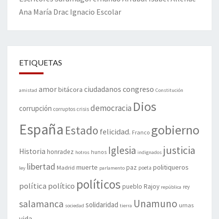
Ana María Drac
Ignacio Escolar
ETIQUETAS
amor
congreso
ciudadanos
bitácora
amistad
Constitución
Dios
democracia
corrupción
corruptos
crisis
España
gobierno
Estado
felicidad.
Franco
justicia
Iglesia
Historia
honradez
hunos
hotros
indignados
libertad
muerte
politiqueros
Madrid
paz
poeta
ley
parlamento
políticos
política
político
pueblo
Rajoy
rey
república
Unamuno
salamanca
solidaridad
urnas
sociedad
tierra
vida