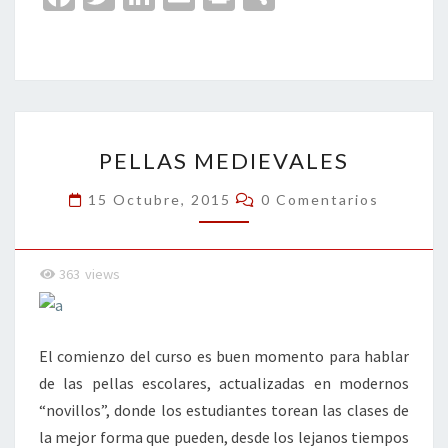
ce
wi
n
m
in
o
b
tt
ke
ai
t
m
o
er
dI
l
p
o
n
ar
PELLAS
k
tir
PELLAS MEDIEVALES
MEDIEVALES
Comentarios
15 Octubre, 2015
0 Comentarios
363
views
El comienzo del curso es buen momento para hablar
de las pellas escolares, actualizadas en modernos
“novillos”, donde los estudiantes torean las clases de
la mejor forma que pueden, desde los lejanos tiempos