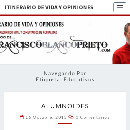
ITINERARIO DE VIDA Y OPINIONES
Togg
ITINERA
BREVE
RECORRIDO
VITAL Y
DE VIDA
COMENTARIOS
DE
OPINION
ACTUALIDAD
Navegando Por
Etiqueta:
Educativos
ALUMNOIDES
ALUMNOIDES
Comentarios
16 Octubre, 2015
0 Comentarios