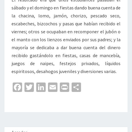
sábado y el domingo en fiestas dando buena cuenta de
la chacina, lomo, jamón, chorizo, pescado seco,
escabeches, bizcochos y pasas que habían recibido el
viernes; otros se ocupaban en recomponer el jubón o
el manto con los lienzos enviados por sus padres; y la
mayoría se dedicaba a dar buena cuenta del dinero
recibido gastándolo en fiestas, casas de mancebía,
juegos de naipes, festejos privados, líquidos
espiritosos, desahogos juveniles y diversiones varias.
Fa
T
Li
E
Pr
C
ce
wi
n
m
in
o
b
tt
ke
ai
t
m
o
er
dI
l
p
o
n
ar