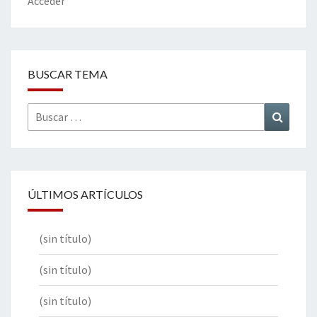
k
tir
Acceder
BUSCAR TEMA
Buscar
Buscar
por:
ÚLTIMOS ARTÍCULOS
(sin título)
(sin título)
(sin título)