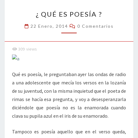
o
n
ar
¿
k
tir
¿ QUÉ ES POESÍA ?
QUÉ
ES
Comentarios
22 Enero, 2014
0 Comentarios
POESÍA
?
309
views
Qué es poesía, le preguntaban ayer las ondas de radio
a una adolescente que mecía los versos en la lozanía
de su juventud, con la misma inquietud que el poeta de
rimas se hacía esa pregunta, y voy a desesperanzarla
diciéndole que poesía no es la enamorada cuando
clava su pupila azul en el iris de su enamorado.
Tampoco es poesía aquello que en el verso queda,