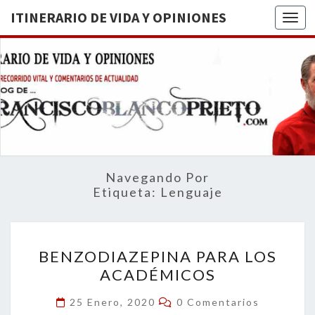
ITINERARIO DE VIDA Y OPINIONES
Togg
ITINERA
BREVE
RECORRIDO
VITAL Y
DE VIDA
COMENTARIOS
DE
OPINION
ACTUALIDAD
Navegando Por
Etiqueta:
Lenguaje
BENZODIAZEPINA
BENZODIAZEPINA PARA LOS
PARA
ACADÉMICOS
LOS
ACADÉMICOS
Comentarios
25 Enero, 2020
0 Comentarios