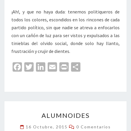
¡Ah!, y que no haya duda: tenemos politiqueros de
todos los colores, escondidos en los rincones de cada
partido político, sin que nadie se atreva a enfocarlos
con un cañón de luz para ser vistos y expulsados a las
tinieblas del olvido social, donde solo hay llanto,
frustración y crujir de dientes.
Fa
T
Li
E
Pr
C
ce
wi
n
m
in
o
b
tt
ke
ai
t
m
o
er
dI
l
p
o
n
ar
ALUMNOIDES
k
tir
ALUMNOIDES
Comentarios
16 Octubre, 2015
0 Comentarios