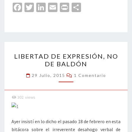
Fa
T
Li
E
Pr
C
ce
wi
n
m
in
o
b
tt
ke
ai
t
m
o
er
dI
l
p
o
n
ar
LIBERTAD
k
tir
LIBERTAD DE EXPRESIÓN, NO
DE
DE BALDÓN
EXPRESIÓN,
NO
Comentarios
29 Julio, 2015
1 Comentario
DE
BALDÓN
302
views
Ayer insistí en lo dicho el pasado 18 de febrero en esta
bitácora sobre el irreverente desahogo verbal de