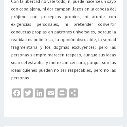
Con la libertad no vale todo, ni puede hacerse un sayo
con capa ajena, ni dar campanillazos en la cabeza del
prójimo con preceptos propios, ni aturdir con
exigencias personales, ni pretender convertir
conductas propias en patrones universales, porque la
realidad es poliédrica, la opinión discutible, la verdad
fragmentaria y los dogmas excluyentes; pero las
personas siempre merecen respeto, aunque sus ideas
sean detestables y merezcan censura, porque son las
ideas quienes pueden no ser respetables, pero no las
personas.
Fa
T
Li
E
Pr
C
ce
wi
n
m
in
o
b
tt
ke
ai
t
m
o
er
dI
l
p