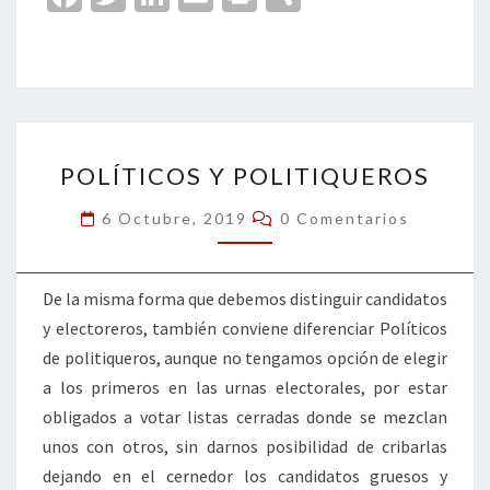
ce
wi
n
m
in
o
b
tt
ke
ai
t
m
o
er
dI
l
p
o
n
ar
POLÍTICOS
k
tir
POLÍTICOS Y POLITIQUEROS
Y
POLITIQUEROS
Comentarios
6 Octubre, 2019
0 Comentarios
De la misma forma que debemos distinguir candidatos
y electoreros, también conviene diferenciar Políticos
de politiqueros, aunque no tengamos opción de elegir
a los primeros en las urnas electorales, por estar
obligados a votar listas cerradas donde se mezclan
unos con otros, sin darnos posibilidad de cribarlas
dejando en el cernedor los candidatos gruesos y