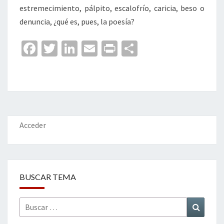
estremecimiento, pálpito, escalofrío, caricia, beso o
denuncia, ¿qué es, pues, la poesía?
Fa
T
Li
E
Pr
C
ce
wi
n
m
in
o
b
tt
ke
ai
t
m
o
er
dI
l
p
o
n
ar
k
tir
Acceder
BUSCAR TEMA
Buscar
Buscar
por: