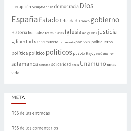
Dios
democracia
corrupción
corruptos
crisis
España
gobierno
Estado
felicidad.
Franco
justicia
Iglesia
Historia
honradez
hunos
hotros
indignados
libertad
muerte
politiqueros
Madrid
paz
poeta
ley
parlamento
políticos
política
político
pueblo
Rajoy
rey
república
Unamuno
salamanca
solidaridad
urnas
sociedad
tierra
vida
META
RSS de las entradas
RSS de los comentarios