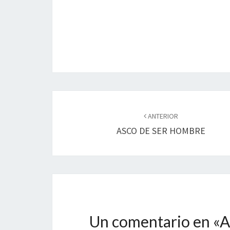
o
n
ar
k
tir
Navegación
de
ANTERIOR
ASCO DE SER HOMBRE
entradas
Un comentario en «