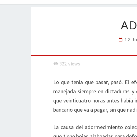
AD
12 J
322
views
Lo que tenía que pasar, pasó. El e
manejada siempre en dictaduras y
que veinticuatro horas antes había i
bancario que va a pagar, sin que nadi
La causa del adormecimiento colect
que tiene hojas alabeadas para deform