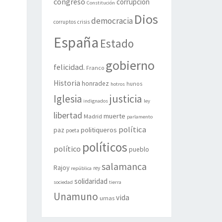
congreso
corrupción
Constitución
Dios
democracia
corruptos
crisis
España
Estado
gobierno
felicidad.
Franco
Historia
honradez
hunos
hotros
justicia
Iglesia
indignados
ley
libertad
muerte
Madrid
parlamento
política
politiqueros
paz
poeta
políticos
político
pueblo
salamanca
Rajoy
rey
república
solidaridad
sociedad
tierra
Unamuno
vida
urnas