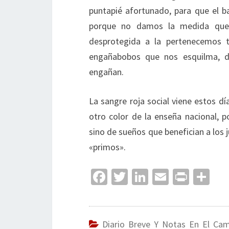
puntapié afortunado, para que el b
porque no damos la medida que e
desprotegida a la pertenecemos t
engañabobos que nos esquilma, d
engañan.
La sangre roja social viene estos dí
otro color de la enseña nacional, p
sino de sueños que benefician a los
«primos».
Fa
T
Li
E
Pr
C
ce
wi
n
m
in
o
b
tt
ke
ai
t
m
o
er
dI
l
p
Diario Breve Y Notas En El Ca