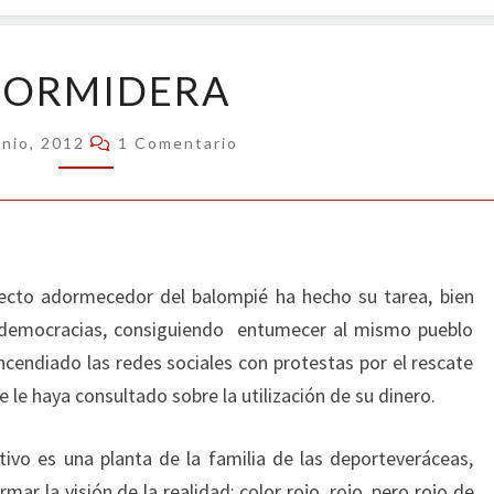
OPIN
ADORMIDERA
ORMIDERA
Comentarios
unio, 2012
1 Comentario
fecto adormecedor del balompié ha hecho su tarea, bien
 democracias, consiguiendo entumecer al mismo pueblo
ncendiado las redes sociales con protestas por el rescate
e le haya consultado sobre la utilización de su dinero.
ivo es una planta de la familia de las deporteveráceas,
ar la visión de la realidad; color rojo, rojo, pero rojo de