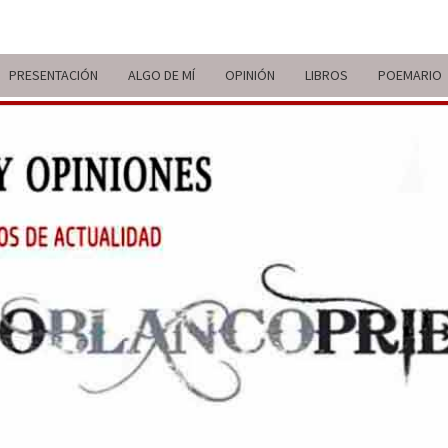
PRESENTACIÓN
ALGO DE MÍ
OPINIÓN
LIBROS
POEMARIO
ITIN
BREVE
RECORRIDO
VITAL Y
COMENTARIOS
DE V
DE
ACTUALIDAD