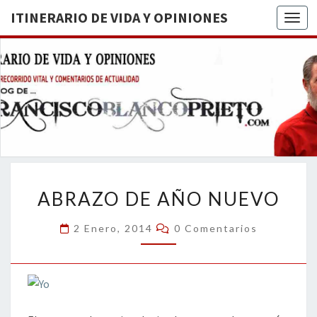
ITINERARIO DE VIDA Y OPINIONES
Togg
ITINERA
BREVE
RECORRIDO
VITAL Y
DE VIDA
COMENTARIOS
DE
OPINION
ACTUALIDAD
ABRAZO
ABRAZO DE AÑO NUEVO
DE
AÑO
Comentarios
2 Enero, 2014
0 Comentarios
NUEVO