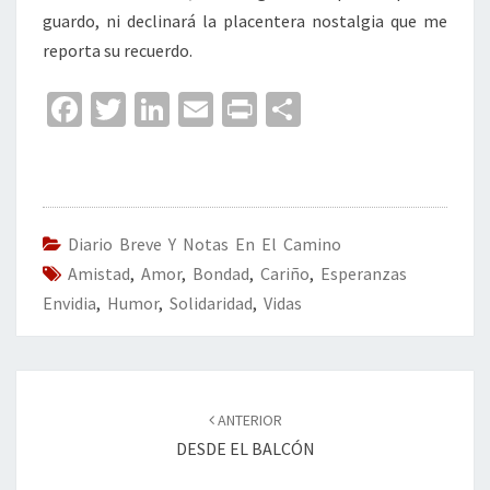
guardo, ni declinará la placentera nostalgia que me
reporta su recuerdo.
Fa
T
Li
E
Pr
C
ce
wi
n
m
in
o
b
tt
ke
ai
t
m
o
er
dI
l
p
o
n
ar
Diario Breve Y Notas En El Camino
Amistad
k
,
Amor
,
Bondad
,
Cariño
tir
,
Esperanzas
Envidia
,
Humor
,
Solidaridad
,
Vidas
Navegación
de
ANTERIOR
entradas
DESDE EL BALCÓN