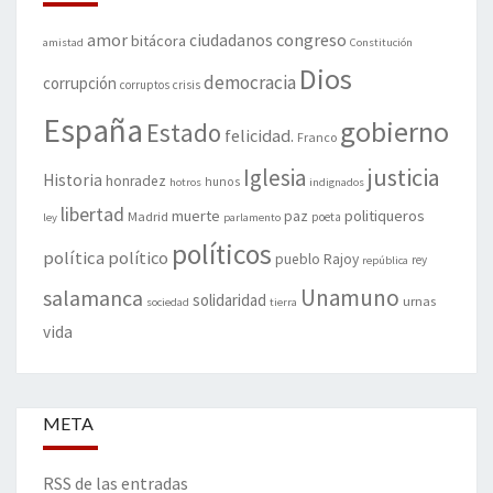
amor
congreso
ciudadanos
bitácora
amistad
Constitución
Dios
democracia
corrupción
corruptos
crisis
España
gobierno
Estado
felicidad.
Franco
justicia
Iglesia
Historia
honradez
hunos
hotros
indignados
libertad
muerte
politiqueros
Madrid
paz
poeta
ley
parlamento
políticos
política
político
pueblo
Rajoy
rey
república
Unamuno
salamanca
solidaridad
urnas
sociedad
tierra
vida
META
RSS de las entradas