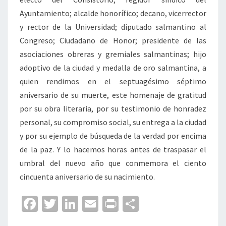
Ayuntamiento; alcalde honorífico; decano, vicerrector
y rector de la Universidad; diputado salmantino al
Congreso; Ciudadano de Honor; presidente de las
asociaciones obreras y gremiales salmantinas; hijo
adoptivo de la ciudad y medalla de oro salmantina, a
quien rendimos en el septuagésimo séptimo
aniversario de su muerte, este homenaje de gratitud
por su obra literaria, por su testimonio de honradez
personal, su compromiso social, su entrega a la ciudad
y por su ejemplo de búsqueda de la verdad por encima
de la paz. Y lo hacemos horas antes de traspasar el
umbral del nuevo año que conmemora el ciento
cincuenta aniversario de su nacimiento.
Fa
T
Li
E
Pr
C
ce
wi
n
m
in
o