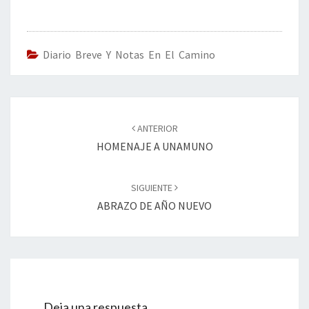
b
tt
ke
ai
t
m
o
er
dI
l
p
o
n
ar
Diario Breve Y Notas En El Camino
k
tir
Navegación
de
ANTERIOR
entradas
HOMENAJE A UNAMUNO
SIGUIENTE
ABRAZO DE AÑO NUEVO
Deja una respuesta