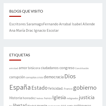
BLOGS QUE VISITO
Escritores
Saramago
Fernando Arrabal
Isabel Allende
Ana María Drac
Ignacio Escolar
ETIQUETAS
amor
congreso
ciudadanos
bitácora
amistad
Constitución
Dios
democracia
corrupción
corruptos
crisis
España
gobierno
Estado
felicidad.
Franco
justicia
Iglesia
Historia
honradez
hunos
hotros
indignados
libertad
muerte
politiqueros
Madrid
paz
poeta
ley
parlamento