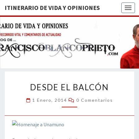
ITINERARIO DE VIDA Y OPINIONES
Togg
ITINERA
BREVE
RECORRIDO
VITAL Y
DE VIDA
COMENTARIOS
DE
OPINION
ACTUALIDAD
DESDE
DESDE EL BALCÓN
EL
BALCÓN
Comentarios
1 Enero, 2014
0 Comentarios