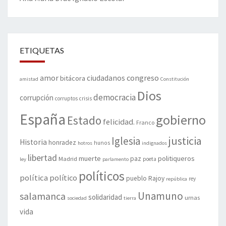
ETIQUETAS
amor
congreso
ciudadanos
bitácora
amistad
Constitución
Dios
democracia
corrupción
corruptos
crisis
España
gobierno
Estado
felicidad.
Franco
justicia
Iglesia
Historia
honradez
hunos
hotros
indignados
libertad
muerte
politiqueros
Madrid
paz
poeta
ley
parlamento
políticos
política
político
pueblo
Rajoy
rey
república
Unamuno
salamanca
solidaridad
urnas
sociedad
tierra
vida