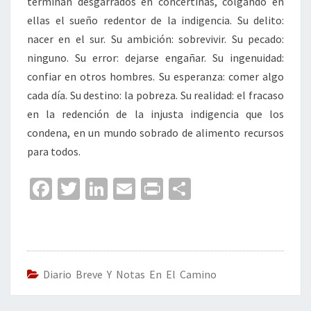
terminan desgarrados en concertinas, colgando en
ellas el sueño redentor de la indigencia. Su delito:
nacer en el sur. Su ambición: sobrevivir. Su pecado:
ninguno. Su error: dejarse engañar. Su ingenuidad:
confiar en otros hombres. Su esperanza: comer algo
cada día. Su destino: la pobreza. Su realidad: el fracaso
en la redención de la injusta indigencia que los
condena, en un mundo sobrado de alimento recursos
para todos.
Fa
T
Li
E
Pr
C
ce
wi
n
m
in
o
b
tt
ke
ai
t
m
o
er
dI
l
p
o
n
ar
Diario Breve Y Notas En El Camino
k
tir