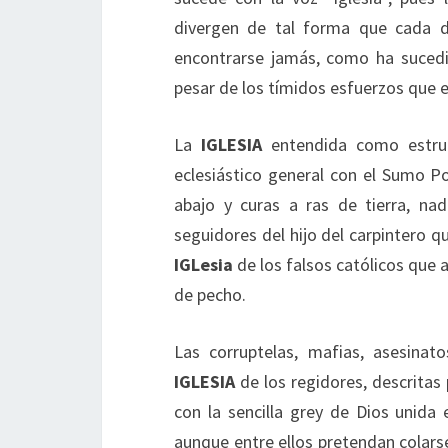
divergen de tal forma que cada dí
encontrarse jamás, como ha sucedid
pesar de los tímidos esfuerzos que e
La
IGLESIA
entendida como estructu
eclesiástico general con el Sumo Po
abajo y curas a ras de tierra, na
seguidores del hijo del carpintero qu
IGLesia
de los falsos católicos que a
de pecho.
Las corruptelas, mafias, asesinat
IGLESIA
de los regidores, descritas p
con la sencilla grey de Dios unid
aunque entre ellos pretendan colars