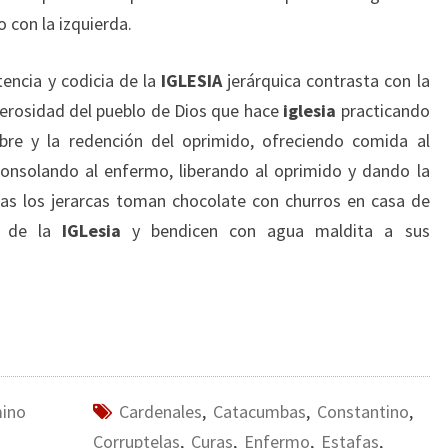
 con la izquierda.
encia y codicia de la
IGLESIA
jerárquica contrasta con la
enerosidad del pueblo de Dios que hace
iglesia
practicando
obre y la redención del oprimido, ofreciendo comida al
consolando al enfermo, liberando al oprimido y dando la
ras los jerarcas toman chocolate con churros en casa de
e de la
IGLesia
y bendicen con agua maldita a sus
mino
Cardenales
,
Catacumbas
,
Constantino
,
Corruptelas
,
Curas
,
Enfermo
,
Estafas
,