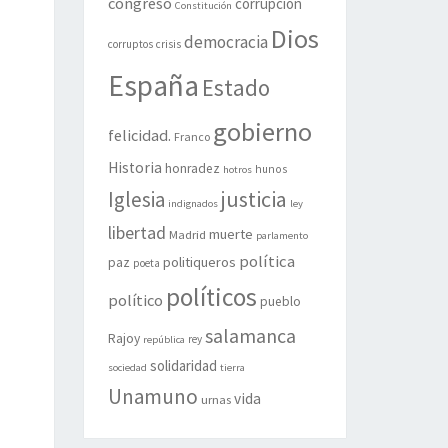
congreso
corrupción
Constitución
Dios
democracia
corruptos
crisis
España
Estado
gobierno
felicidad.
Franco
Historia
honradez
hunos
hotros
justicia
Iglesia
indignados
ley
libertad
muerte
Madrid
parlamento
política
politiqueros
paz
poeta
políticos
político
pueblo
salamanca
Rajoy
rey
república
solidaridad
sociedad
tierra
Unamuno
vida
urnas