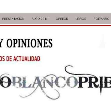
PRESENTACIÓN
ALGO DE MÍ
OPINIÓN
LIBROS
POEMARIO
ITIN
BREVE
RECORRIDO
VITAL Y
COMENTARIOS
DE V
DE
ACTUALIDAD