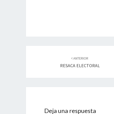
k
tir
Navegación
de
ANTERIOR
RESACA ELECTORAL
entradas
Deja una respuesta