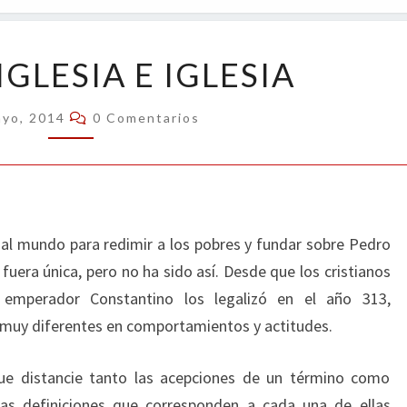
OPIN
IGLESIA,
 IGLESIA E IGLESIA
IGLESIA
E
Comentarios
ayo, 2014
0 Comentarios
IGLESIA
al mundo para redimir a los pobres y fundar sobre Pedro
 fuera única, pero no ha sido así. Desde que los cristianos
 emperador Constantino los legalizó en el año 313,
 muy diferentes en comportamientos y actitudes.
que distancie tanto las acepciones de un término como
 las definiciones que corresponden a cada una de ellas