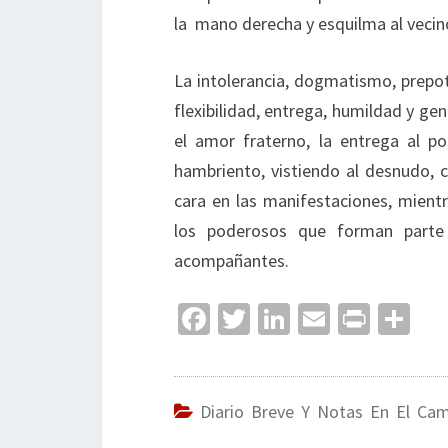
la mano derecha y esquilma al vecino
La intolerancia, dogmatismo, prepot
flexibilidad, entrega, humildad y g
el amor fraterno, la entrega al p
hambriento, vistiendo al desnudo, 
cara en las manifestaciones, mient
los poderosos que forman part
acompañantes.
Fa
T
Li
E
Pr
C
ce
wi
n
m
in
o
b
tt
ke
ai
t
m
o
er
dI
l
p
Diario Breve Y Notas En El Ca
o
n
ar