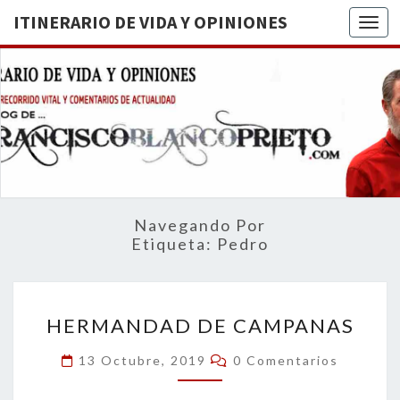
ITINERARIO DE VIDA Y OPINIONES
Togg
ITINERA
BREVE
RECORRIDO
VITAL Y
DE VIDA
COMENTARIOS
DE
OPINION
ACTUALIDAD
Navegando Por
Etiqueta:
Pedro
HERMANDAD
HERMANDAD DE CAMPANAS
DE
CAMPANAS
Comentarios
13 Octubre, 2019
0 Comentarios