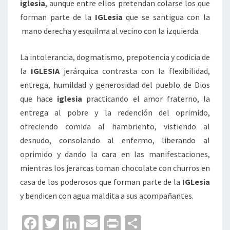
iglesia
, aunque entre ellos pretendan colarse los que
forman parte de la
IGLesia
que se santigua con la
mano derecha y esquilma al vecino con la izquierda.
La intolerancia, dogmatismo, prepotencia y codicia de
la
IGLESIA
jerárquica contrasta con la flexibilidad,
entrega, humildad y generosidad del pueblo de Dios
que hace
iglesia
practicando el amor fraterno, la
entrega al pobre y la redención del oprimido,
ofreciendo comida al hambriento, vistiendo al
desnudo, consolando al enfermo, liberando al
oprimido y dando la cara en las manifestaciones,
mientras los jerarcas toman chocolate con churros en
casa de los poderosos que forman parte de la
IGLesia
y bendicen con agua maldita a sus acompañantes.
Fa
T
Li
E
Pr
C