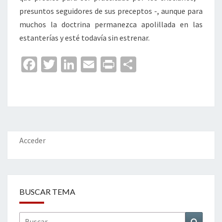
presuntos seguidores de sus preceptos -, aunque para
muchos la doctrina permanezca apolillada en las
estanterías y esté todavía sin estrenar.
Fa
T
Li
E
Pr
C
ce
wi
n
m
in
o
b
tt
ke
ai
t
m
o
er
dI
l
p
o
n
ar
k
tir
Acceder
BUSCAR TEMA
Buscar
Buscar