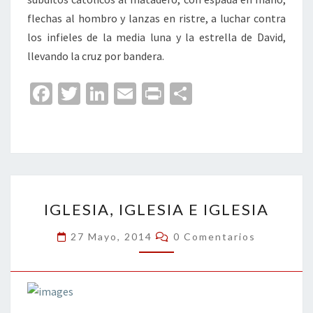
flechas al hombro y lanzas en ristre, a luchar contra
los infieles de la media luna y la estrella de David,
llevando la cruz por bandera.
Fa
T
Li
E
Pr
C
ce
wi
n
m
in
o
b
tt
ke
ai
t
m
o
er
dI
l
p
o
n
ar
IGLESIA,
k
tir
IGLESIA, IGLESIA E IGLESIA
IGLESIA
E
Comentarios
27 Mayo, 2014
0 Comentarios
IGLESIA