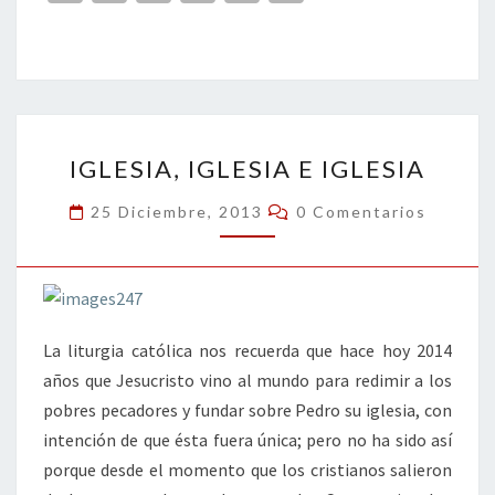
ce
wi
n
m
in
o
b
tt
ke
ai
t
m
o
er
dI
l
p
o
n
ar
IGLESIA,
k
tir
IGLESIA, IGLESIA E IGLESIA
IGLESIA
E
Comentarios
25 Diciembre, 2013
0 Comentarios
IGLESIA
La liturgia católica nos recuerda que hace hoy 2014
años que Jesucristo vino al mundo para redimir a los
pobres pecadores y fundar sobre Pedro su iglesia, con
intención de que ésta fuera única; pero no ha sido así
porque desde el momento que los cristianos salieron