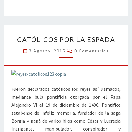
ce
wi
n
m
in
o
b
tt
ke
ai
t
m
o
er
dI
l
p
o
n
ar
CATÓLICOS
k
tir
CATÓLICOS POR LA ESPADA
POR
LA
Comentarios
3 Agosto, 2015
0 Comentarios
ESPADA
Fueron declarados católicos los reyes así llamados,
mediante bula pontificia otorgada por el Papa
Alejandro VI el 19 de diciembre de 1496. Pontífice
setabense de infeliz memoria, fundador de la saga
Borgia y papá de varios hijos como César y Lucrecia
Intrigante, manipulador, conspirador y