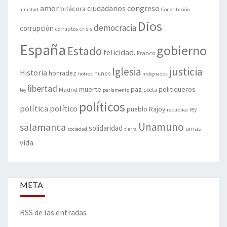
amor
congreso
ciudadanos
bitácora
amistad
Constitución
Dios
democracia
corrupción
corruptos
crisis
España
gobierno
Estado
felicidad.
Franco
justicia
Iglesia
Historia
honradez
hunos
hotros
indignados
libertad
muerte
politiqueros
Madrid
paz
poeta
ley
parlamento
políticos
política
político
pueblo
Rajoy
rey
república
Unamuno
salamanca
solidaridad
urnas
sociedad
tierra
vida
META
RSS de las entradas