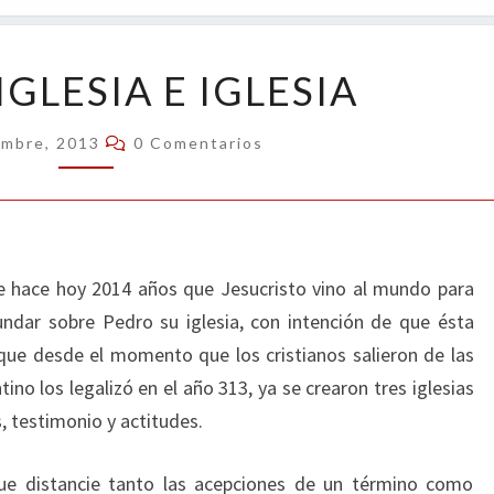
OPIN
IGLESIA,
 IGLESIA E IGLESIA
IGLESIA
E
Comentarios
embre, 2013
0 Comentarios
IGLESIA
ue hace hoy 2014 años que Jesucristo vino al mundo para
undar sobre Pedro su iglesia, con intención de que ésta
rque desde el momento que los cristianos salieron de las
o los legalizó en el año 313, ya se crearon tres iglesias
 testimonio y actitudes.
que distancie tanto las acepciones de un término como