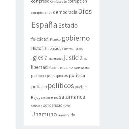
congreso
corrupción
Constitución
Dios
democracia
corruptos
crisis
España
Estado
gobierno
felicidad.
Franco
Historia
honradez
hunos
hotros
justicia
Iglesia
indignados
ley
libertad
muerte
Madrid
parlamento
política
politiqueros
paz
poeta
políticos
político
pueblo
salamanca
Rajoy
rey
república
solidaridad
sociedad
tierra
Unamuno
vida
urnas