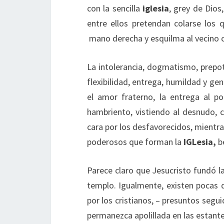
con la sencilla
iglesia
, grey de Dios
entre ellos pretendan colarse los
mano derecha y esquilma al vecino c
La intolerancia, dogmatismo, prepot
flexibilidad, entrega, humildad y g
el amor fraterno, la entrega al p
hambriento, vistiendo al desnudo, 
cara por los desfavorecidos, mientra
poderosos que forman la
IGLesia,
be
Parece claro que Jesucristo fundó l
templo. Igualmente, existen pocas d
por los cristianos, – presuntos segu
permanezca apolillada en las estanter