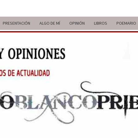
PRESENTACIÓN
ALGO DE MÍ
OPINIÓN
LIBROS
POEMARIO
ITIN
BREVE
RECORRIDO
VITAL Y
COMENTARIOS
DE V
DE
ACTUALIDAD