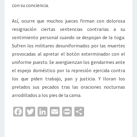
con su conciencia.
Así, ocurre que muchos jueces firman con dolorosa
resignación ciertas sentencias contrarias a su
sentimiento personal cuando se despojan de la toga.
Sufren los militares desuniformados por las muertes
provocadas al apretar el botón exterminador con el
uniforme puesto. Se avergüenzan los gendarmes ante
el espejo doméstico por la represión ejercida contra
los que piden trabajo, pan y justicia. Y lloran los
prelados sus pecados tras las oraciones nocturnas
arrodillados a los pies de la cama.
Fa
T
Li
E
Pr
C
ce
wi
n
m
in
o
b
tt
ke
ai
t
m