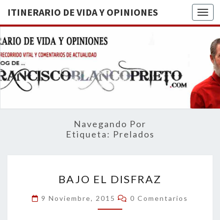
ITINERARIO DE VIDA Y OPINIONES
Togg
ITINERA
BREVE
RECORRIDO
VITAL Y
DE VIDA
COMENTARIOS
DE
OPINION
ACTUALIDAD
Navegando Por
Etiqueta:
Prelados
BAJO
BAJO EL DISFRAZ
EL
DISFRAZ
Comentarios
9 Noviembre, 2015
0 Comentarios