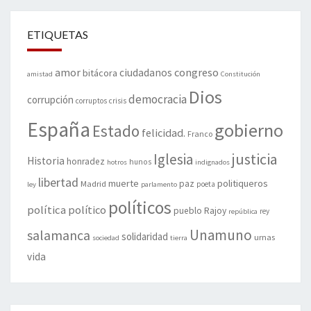
ETIQUETAS
amor
congreso
ciudadanos
bitácora
amistad
Constitución
Dios
democracia
corrupción
corruptos
crisis
España
gobierno
Estado
felicidad.
Franco
justicia
Iglesia
Historia
honradez
hunos
hotros
indignados
libertad
muerte
politiqueros
Madrid
paz
poeta
ley
parlamento
políticos
política
político
pueblo
Rajoy
rey
república
Unamuno
salamanca
solidaridad
urnas
sociedad
tierra
vida