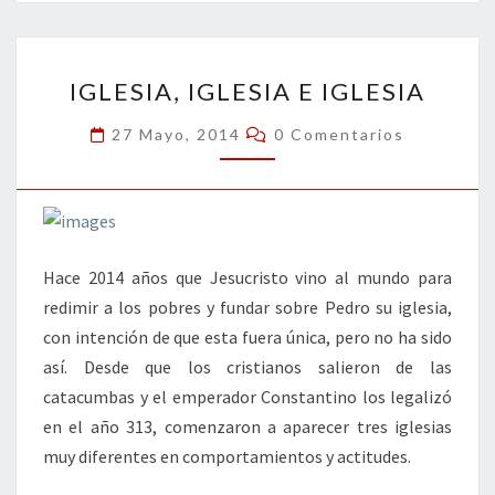
o
er
dI
l
p
o
n
ar
IGLESIA,
k
tir
IGLESIA, IGLESIA E IGLESIA
IGLESIA
E
Comentarios
27 Mayo, 2014
0 Comentarios
IGLESIA
Hace 2014 años que Jesucristo vino al mundo para
redimir a los pobres y fundar sobre Pedro su iglesia,
con intención de que esta fuera única, pero no ha sido
así. Desde que los cristianos salieron de las
catacumbas y el emperador Constantino los legalizó
en el año 313, comenzaron a aparecer tres iglesias
muy diferentes en comportamientos y actitudes.