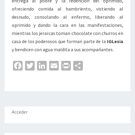
entrega al pobre y la redención del oprimido,
ofreciendo comida al hambriento, vistiendo al
desnudo, consolando al enfermo, liberando al
oprimido y dando la cara en las manifestaciones,
mientras los jerarcas toman chocolate con churros en
casa de los poderosos que forman parte de la
IGLesia
y bendicen con agua maldita a sus acompañantes.
Fa
T
Li
E
Pr
C
ce
wi
n
m
in
o
b
tt
ke
ai
t
m
o
er
dI
l
p
o
n
ar
k
tir
Acceder