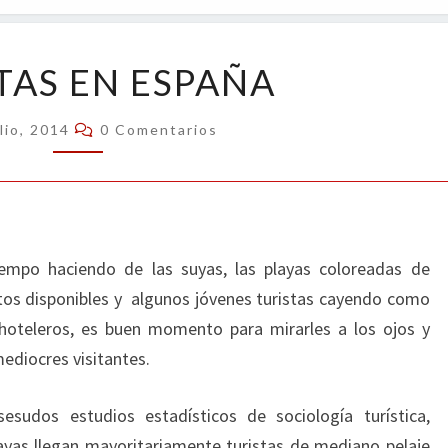
OPIN
TURISTAS
TAS EN ESPAÑA
EN
ESPAÑA
Comentarios
lio, 2014
0 Comentarios
tiempo haciendo de las suyas, las playas coloreadas de
entos disponibles y algunos jóvenes turistas cayendo como
hoteleros, es buen momento para mirarles a los ojos y
ediocres visitantes.
sudos estudios estadísticos de sociología turística,
yas llegan mayoritariamente turistas de mediano pelaje