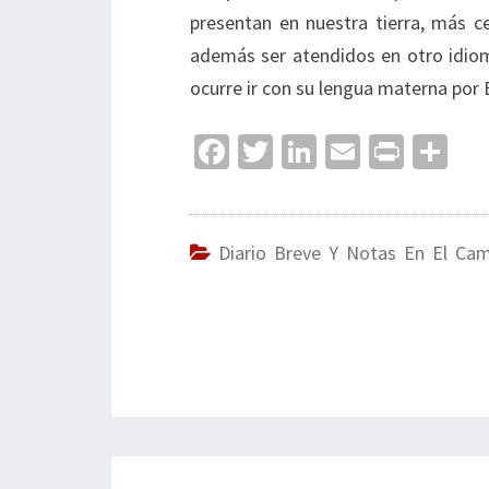
presentan en nuestra tierra, más ce
además ser atendidos en otro idioma
ocurre ir con su lengua materna por 
Fa
T
Li
E
Pr
C
ce
wi
n
m
in
o
b
tt
ke
ai
t
m
o
er
dI
l
p
Diario Breve Y Notas En El Ca
o
n
ar
k
tir
Navegación