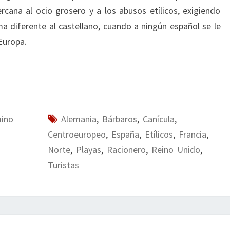
rcana al ocio grosero y a los abusos etílicos, exigiendo
 diferente al castellano, cuando a ningún español se le
Europa.
mino
Alemania
,
Bárbaros
,
Canícula
,
Centroeuropeo
,
España
,
Etílicos
,
Francia
,
Norte
,
Playas
,
Racionero
,
Reino Unido
,
Turistas