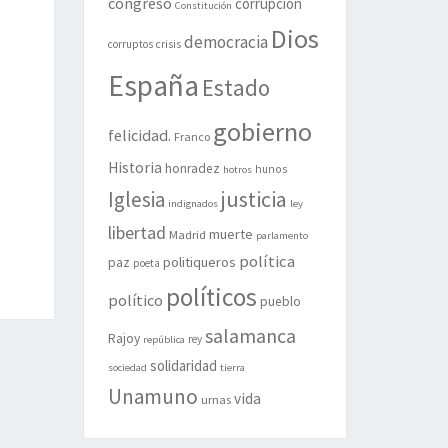
congreso
corrupción
Constitución
Dios
democracia
corruptos
crisis
España
Estado
gobierno
felicidad.
Franco
Historia
honradez
hunos
hotros
justicia
Iglesia
indignados
ley
libertad
muerte
Madrid
parlamento
política
politiqueros
paz
poeta
políticos
político
pueblo
salamanca
Rajoy
rey
república
solidaridad
sociedad
tierra
Unamuno
vida
urnas