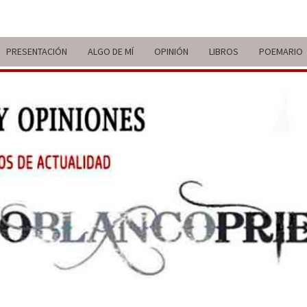
PRESENTACIÓN
ALGO DE MÍ
OPINIÓN
LIBROS
POEMARIO
ITIN
BREVE
RECORRIDO
VITAL Y
COMENTARIOS
DE V
DE
ACTUALIDAD