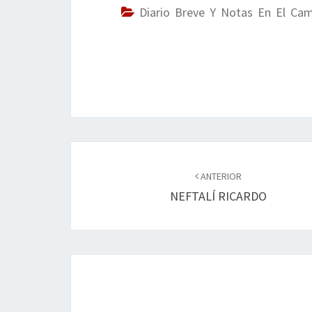
o
er
dI
l
p
Diario Breve Y Notas En El Ca
o
n
ar
k
tir
Navegación
de
ANTERIOR
NEFTALÍ RICARDO
entradas