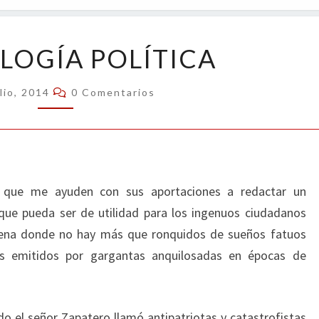
OPIN
FRASEOLOGÍA
LOGÍA POLÍTICA
POLÍTICA
Comentarios
lio, 2014
0 Comentarios
g que me ayuden con sus aportaciones a redactar un
, que pueda ser de utilidad para los ingenuos ciudadanos
rena donde no hay más que ronquidos de sueños fatuos
os emitidos por gargantas anquilosadas en épocas de
 el señor Zapatero llamó antipatriotas y catastrofistas