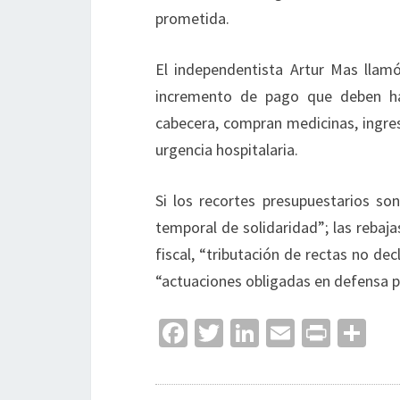
prometida.
El independentista Artur Mas llam
incremento de pago que deben ha
cabecera, compran medicinas, ingres
urgencia hospitalaria.
Si los recortes presupuestarios son
temporal de solidaridad”; las rebaja
fiscal, “tributación de rectas no d
“actuaciones obligadas en defensa pr
Fa
T
Li
E
Pr
C
ce
wi
n
m
in
o
b
tt
ke
ai
t
m