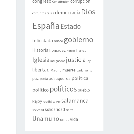
congreso
corrupción
Constitución
Dios
democracia
corruptos
crisis
España
Estado
gobierno
felicidad.
Franco
Historia
honradez
hunos
hotros
justicia
Iglesia
indignados
ley
libertad
muerte
Madrid
parlamento
política
politiqueros
paz
poeta
políticos
político
pueblo
salamanca
Rajoy
rey
república
solidaridad
sociedad
tierra
Unamuno
vida
urnas