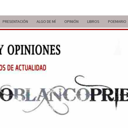
PRESENTACIÓN
ALGO DE MÍ
OPINIÓN
LIBROS
POEMARIO
ITIN
BREVE
RECORRIDO
VITAL Y
COMENTARIOS
DE V
DE
ACTUALIDAD