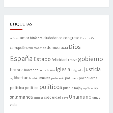
ETIQUETAS
amor
congreso
ciudadanos
bitácora
amistad
Constitución
Dios
democracia
corrupción
corruptos
crisis
España
gobierno
Estado
felicidad.
Franco
justicia
Iglesia
Historia
honradez
hunos
hotros
indignados
libertad
muerte
politiqueros
Madrid
paz
poeta
ley
parlamento
políticos
política
político
pueblo
Rajoy
rey
república
Unamuno
salamanca
solidaridad
urnas
sociedad
tierra
vida