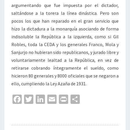
argumentando que fue impuesta por el dictador,
saltándose a la torera la línea dinástica. Pero son
pocos los que han reparado en el gran servicio que
hizo la dictadura a la monarquía asociando de forma
indisoluble la República a la izquierda, como si Gil
Robles, toda la CEDA y los generales Franco, Mola y
Sanjurjo no hubieran sido republicanos, y jurado libre y
voluntariamente lealtad a la República, en vez de
retirarse cobrando íntegramente el sueldo, como
hicieron 80 generales y 8000 oficiales que se negaron a
ello, cumpliendo la Ley Azaña de 1931.
Fa
T
Li
E
Pr
C
ce
wi
n
m
in
o
b
tt
ke
ai
t
m
o
er
dI
l
p