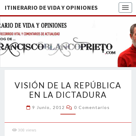
ITINERARIO DE VIDA Y OPINIONES
Togg
ITINERA
BREVE
RECORRIDO
VITAL Y
DE VIDA
COMENTARIOS
DE
OPINION
ACTUALIDAD
VISIÓN
VISIÓN DE LA REPÚBLICA
DE
EN LA DICTADURA
LA
REPÚBLICA
Comentarios
9 Junio, 2012
0 Comentarios
EN
LA
DICTADURA
308
views