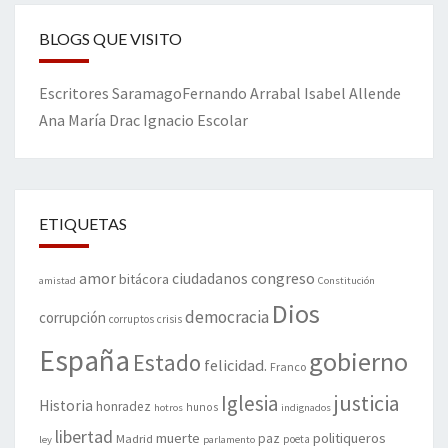
BLOGS QUE VISITO
Escritores
Saramago
Fernando Arrabal
Isabel Allende
Ana María Drac
Ignacio Escolar
ETIQUETAS
amor
congreso
ciudadanos
bitácora
amistad
Constitución
Dios
democracia
corrupción
corruptos
crisis
España
gobierno
Estado
felicidad.
Franco
justicia
Iglesia
Historia
honradez
hunos
hotros
indignados
libertad
muerte
politiqueros
Madrid
paz
poeta
ley
parlamento