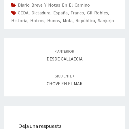
o
n
ar
Diario Breve Y Notas En El Camino
CEDA
k
,
Dictadura
,
España
,
Franco
tir
,
Gil Robles
,
Historia
,
Hotros
,
Hunos
,
Mola
,
República
,
Sanjurjo
Navegación
de
ANTERIOR
entradas
DESDE GALLAECIA
SIGUIENTE
CHOVE EN EL MAR
Deja una respuesta