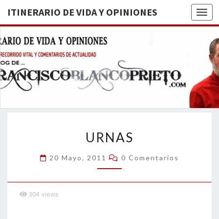
ITINERARIO DE VIDA Y OPINIONES
Togg
ITINERA
BREVE
RECORRIDO
VITAL Y
DE VIDA
COMENTARIOS
DE
OPINION
ACTUALIDAD
URNAS
URNAS
Comentarios
20 Mayo, 2011
0 Comentarios
304
views