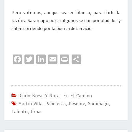
Pero votemos, aunque sea en blanco, para darle la
razón a Saramago por si algunos se dan por aludidos y
salen corriendo por la puerta de servicio.
Fa
T
Li
E
Pr
C
ce
wi
n
m
in
o
b
tt
ke
ai
t
m
o
er
dI
l
p
o
n
ar
Diario Breve Y Notas En El Camino
Martín Villa
k
,
Papeletas
,
Pesebre
tir
,
Saramago
,
Talento
,
Urnas