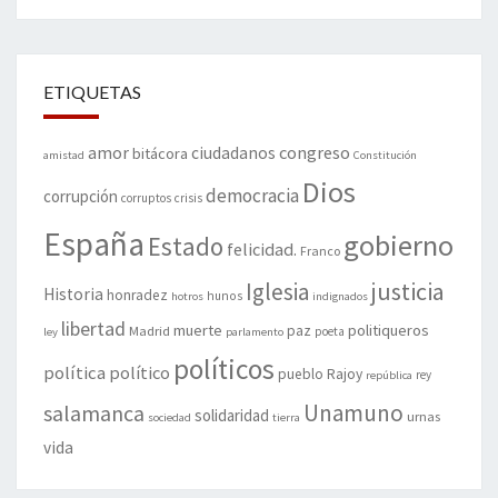
ETIQUETAS
amor
congreso
ciudadanos
bitácora
amistad
Constitución
Dios
democracia
corrupción
corruptos
crisis
España
gobierno
Estado
felicidad.
Franco
justicia
Iglesia
Historia
honradez
hunos
hotros
indignados
libertad
muerte
politiqueros
Madrid
paz
poeta
ley
parlamento
políticos
política
político
pueblo
Rajoy
rey
república
Unamuno
salamanca
solidaridad
urnas
sociedad
tierra
vida