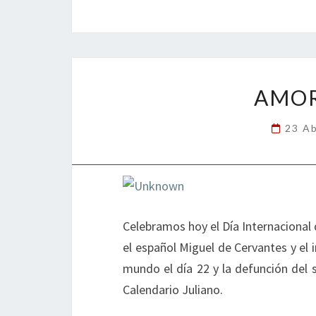
b
tt
ke
ai
t
m
o
er
dI
l
p
o
n
ar
k
tir
AMOR
23 Ab
Celebramos hoy el Día Internacional 
el español Miguel de Cervantes y el 
mundo el día 22 y la defunción del 
Calendario Juliano.