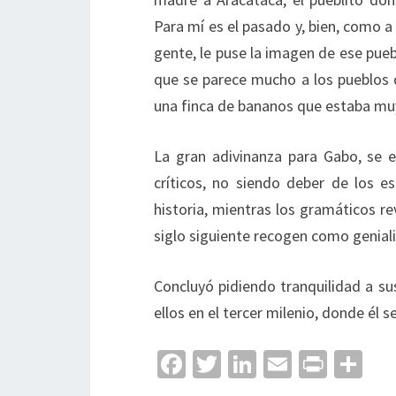
Para mí es el pasado y, bien, como a
gente, le puse la imagen de ese pue
que se parece mucho a los pueblos d
una finca de bananos que estaba mu
La gran adivinanza para Gabo, se e
críticos, no siendo deber de los es
historia, mientras los gramáticos re
siglo siguiente recogen como geniali
Concluyó pidiendo tranquilidad a su
ellos en el tercer milenio, donde él se
Fa
T
Li
E
Pr
C
ce
wi
n
m
in
o