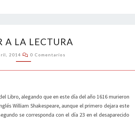
AMOR
 A LA LECTURA
A
LA
Comentarios
ril, 2014
0 Comentarios
LECTURA
del Libro, alegando que en este día del año 1616 murieron
inglés William Shakespeare, aunque el primero dejara este
segundo se corresponda con el día 23 en el desaparecido