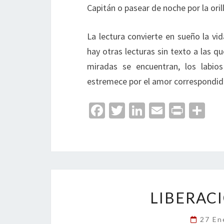
Capitán o pasear de noche por la ori
La lectura convierte en sueño la vi
hay otras lecturas sin texto a las q
miradas se encuentran, los labio
estremece por el amor correspondid
Fa
T
Li
E
Pr
C
ce
wi
n
m
in
o
b
tt
ke
ai
t
m
o
er
dI
l
p
o
n
ar
k
tir
LIBERAC
27 En