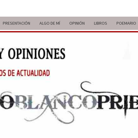
PRESENTACIÓN
ALGO DE MÍ
OPINIÓN
LIBROS
POEMARIO
ITIN
BREVE
RECORRIDO
VITAL Y
COMENTARIOS
DE V
DE
ACTUALIDAD