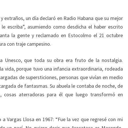
 y extraños, un día declaró en Radio Habana que su mejor
n le escriba”, asumiendo como desdicha el haber escrito
tanta la gente y reclamado en Estocolmo el 21 octubre
tura con traje campesino.
a Unesco, que toda su obra era fruto de la nostalgia.
la vida, porque tuvo una infancia extraordinaria, rodeada
argadas de supersticiones, personas que vivían en medio
cargada de fantasmas. Su abuela le contaba de noche, de
, cosas aterradoras para él que luego transformó en
 a Vargas Llosa en 1967: “Fue la vez que regresé con mi
nde yo nací. No quiero decir que Aracataca es Macondo.