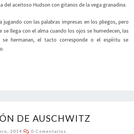
lla del aceitoso Hudson con gitanos de la vega granadina.
da jugando con las palabras impresas en los pliegos, pero
ue se llega con el alma cuando los ojos se humedecen, las
s se hermanan, el tacto corresponde o el espíritu se
o.
LIBERACIÓN
IÓN DE AUSCHWITZ
DE
AUSCHWITZ
Comentarios
ero, 2014
0 Comentarios