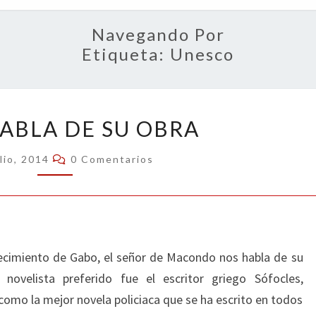
OPIN
Navegando Por
Etiqueta:
Unesco
GABO
ABLA DE SU OBRA
HABLA
DE
Comentarios
lio, 2014
0 Comentarios
SU
OBRA
lecimiento de Gabo, el señor de Macondo nos habla de su
 novelista preferido fue el escritor griego Sófocles,
como la mejor novela policiaca que se ha escrito en todos