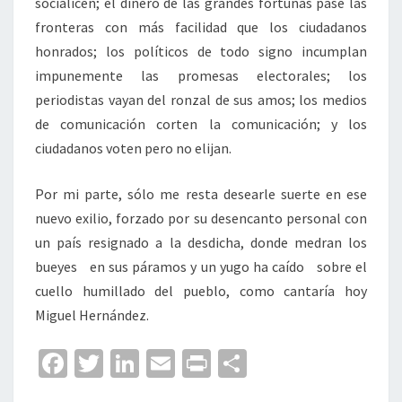
socialicen; el dinero de las grandes fortunas pase las
fronteras con más facilidad que los ciudadanos
honrados; los políticos de todo signo incumplan
impunemente las promesas electorales; los
periodistas vayan del ronzal de sus amos; los medios
de comunicación corten la comunicación; y los
ciudadanos voten pero no elijan.
Por mi parte, sólo me resta desearle suerte en ese
nuevo exilio, forzado por su desencanto personal con
un país resignado a la desdicha, donde medran los
bueyes en sus páramos y un yugo ha caído sobre el
cuello humillado del pueblo, como cantaría hoy
Miguel Hernández.
Fa
T
Li
E
Pr
C
ce
wi
n
m
in
o