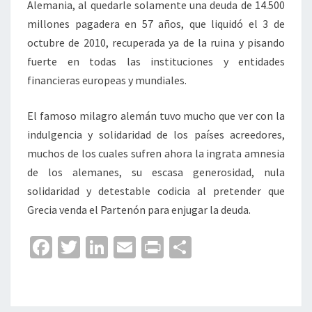
Alemania, al quedarle solamente una deuda de 14.500
millones pagadera en 57 años, que liquidó el 3 de
octubre de 2010, recuperada ya de la ruina y pisando
fuerte en todas las instituciones y entidades
financieras europeas y mundiales.
El famoso milagro alemán tuvo mucho que ver con la
indulgencia y solidaridad de los países acreedores,
muchos de los cuales sufren ahora la ingrata amnesia
de los alemanes, su escasa generosidad, nula
solidaridad y detestable codicia al pretender que
Grecia venda el Partenón para enjugar la deuda.
Fa
T
Li
E
Pr
C
ce
wi
n
m
in
o
b
tt
ke
ai
t
m