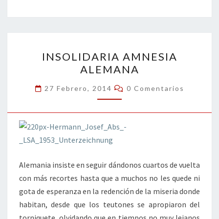
b
tt
ke
ai
t
m
o
er
dI
l
p
o
n
ar
INSOLIDARIA
k
tir
INSOLIDARIA AMNESIA
AMNESIA
ALEMANA
ALEMANA
Comentarios
27 Febrero, 2014
0 Comentarios
Alemania insiste en seguir dándonos cuartos de vuelta
con más recortes hasta que a muchos no les quede ni
gota de esperanza en la redención de la miseria donde
habitan, desde que los teutones se apropiaron del
torniquete, olvidando que en tiempos no muy lejanos