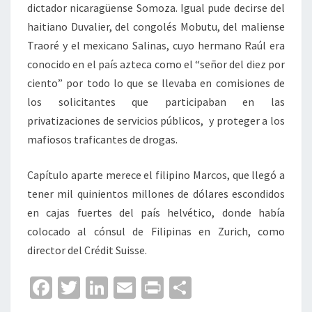
dictador nicaragüense Somoza. Igual pude decirse del
haitiano Duvalier, del congolés Mobutu, del maliense
Traoré y el mexicano Salinas, cuyo hermano Raúl era
conocido en el país azteca como el “señor del diez por
ciento” por todo lo que se llevaba en comisiones de
los solicitantes que participaban en las
privatizaciones de servicios públicos, y proteger a los
mafiosos traficantes de drogas.
Capítulo aparte merece el filipino Marcos, que llegó a
tener mil quinientos millones de dólares escondidos
en cajas fuertes del país helvético, donde había
colocado al cónsul de Filipinas en Zurich, como
director del Crédit Suisse.
Fa
T
Li
E
Pr
C
ce
wi
n
m
in
o