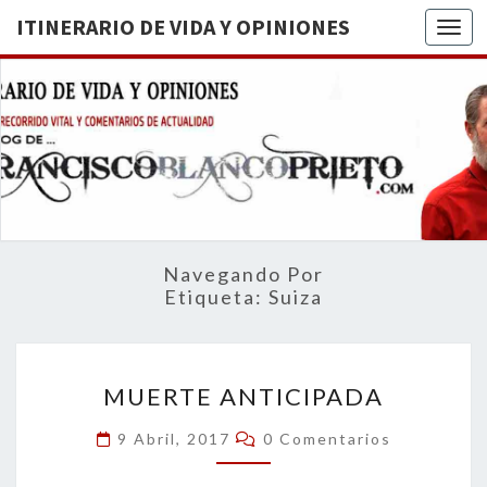
ITINERARIO DE VIDA Y OPINIONES
Togg
ITINERA
BREVE
RECORRIDO
VITAL Y
DE VIDA
COMENTARIOS
DE
OPINION
ACTUALIDAD
Navegando Por
Etiqueta:
Suiza
MUERTE
MUERTE ANTICIPADA
ANTICIPADA
Comentarios
9 Abril, 2017
0 Comentarios