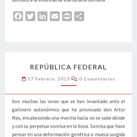
Fa
T
Li
E
Pr
C
ce
wi
n
m
in
o
b
tt
ke
ai
t
m
o
er
dI
l
p
o
n
ar
REPÚBLICA
k
tir
REPÚBLICA FEDERAL
FEDERAL
Comentarios
17 Febrero, 2013
0 Comentarios
Son muchas las voces que se han levantado ante el
gallinero autonómico que ha provocado don Artur
Mas, encabezando una marcha hacia no se sabe dónde
y con su perpetua sonrisa en la boca. Sonrisa que hace
pensar en una deformación genética o mueca surgida