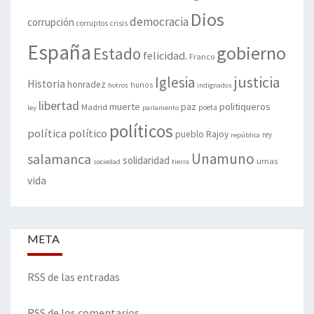
Dios
democracia
corrupción
corruptos
crisis
España
gobierno
Estado
felicidad.
Franco
justicia
Iglesia
Historia
honradez
hunos
hotros
indignados
libertad
muerte
politiqueros
Madrid
paz
poeta
ley
parlamento
políticos
política
político
pueblo
Rajoy
rey
república
Unamuno
salamanca
solidaridad
urnas
sociedad
tierra
vida
META
RSS de las entradas
RSS de los comentarios