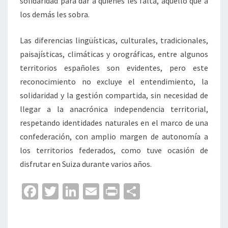
solidaridad para dar a quienes les falta, aquello que a
los demás les sobra.
Las diferencias lingüísticas, culturales, tradicionales,
paisajísticas, climáticas y orográficas, entre algunos
territorios españoles son evidentes, pero este
reconocimiento no excluye el entendimiento, la
solidaridad y la gestión compartida, sin necesidad de
llegar a la anacrónica independencia territorial,
respetando identidades naturales en el marco de una
confederación, con amplio margen de autonomía a
los territorios federados, como tuve ocasión de
disfrutar en Suiza durante varios años.
Fa
T
Li
E
Pr
C
ce
wi
n
m
in
o
b
tt
ke
ai
t
m