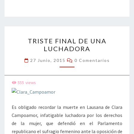
ce
wi
n
m
in
o
b
tt
ke
ai
t
m
o
er
dI
l
p
o
n
ar
TRISTE
k
tir
TRISTE FINAL DE UNA
FINAL
LUCHADORA
DE
UNA
Comentarios
27 Junio, 2015
0 Comentarios
LUCHADORA
555
views
Es obligado recordar la muerte en Lausana de Clara
Campoamor, infatigable luchadora por los derechos
de la mujer, que defendió en el Parlamento
republicano el sufragio femenino ante la oposición de