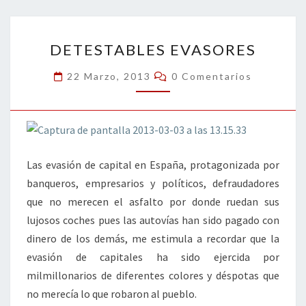
o
er
dI
l
p
o
n
ar
DETESTABLES
k
tir
DETESTABLES EVASORES
EVASORES
Comentarios
22 Marzo, 2013
0 Comentarios
Las evasión de capital en España, protagonizada por
banqueros, empresarios y políticos, defraudadores
que no merecen el asfalto por donde ruedan sus
lujosos coches pues las autovías han sido pagado con
dinero de los demás, me estimula a recordar que la
evasión de capitales ha sido ejercida por
milmillonarios de diferentes colores y déspotas que
no merecía lo que robaron al pueblo.