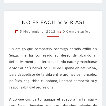
o
er
dI
l
p
o
n
ar
NO
k
tir
NO ES FÁCIL VIVIR ASÍ
ES
FÁCIL
Comentarios
5 Noviembre, 2012
0 Comentarios
VIVIR
ASÍ
Un amigo que compartió conmigo dorado exilio en
Suiza, me ha confesado su deseo de abandonar
definitivamente la tierra que le vio nacer y marcharse
a vivir al país helvético. Huir de España en definitiva,
para despedirse de la vida entre aromas de honradez
política, seguridad ciudadana, libertad democrática y
responsabilidad profesional.
Algo que comparto, aunque el apego a mi familia y
terruño me impidan tomar esa decisión, sabedor de