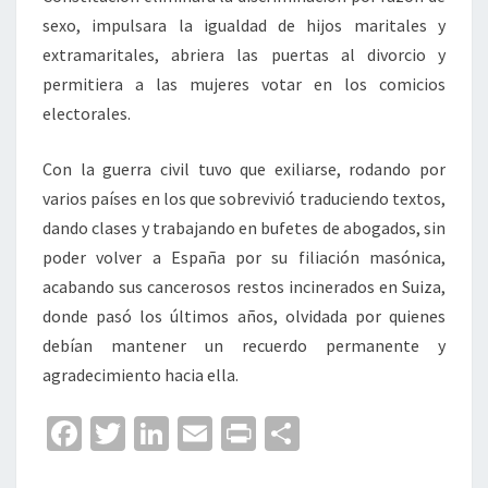
sexo, impulsara la igualdad de hijos maritales y
extramaritales, abriera las puertas al divorcio y
permitiera a las mujeres votar en los comicios
electorales.
Con la guerra civil tuvo que exiliarse, rodando por
varios países en los que sobrevivió traduciendo textos,
dando clases y trabajando en bufetes de abogados, sin
poder volver a España por su filiación masónica,
acabando sus cancerosos restos incinerados en Suiza,
donde pasó los últimos años, olvidada por quienes
debían mantener un recuerdo permanente y
agradecimiento hacia ella.
Fa
T
Li
E
Pr
C
ce
wi
n
m
in
o