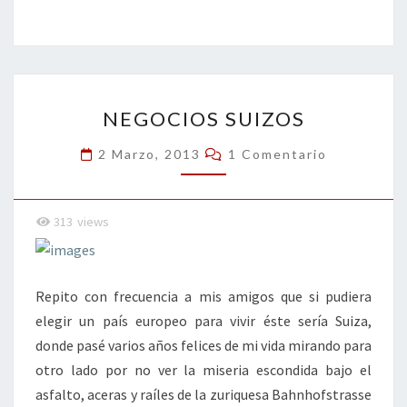
b
tt
ke
ai
t
m
o
er
dI
l
p
o
n
ar
NEGOCIOS
k
tir
NEGOCIOS SUIZOS
SUIZOS
Comentarios
2 Marzo, 2013
1 Comentario
313
views
Repito con frecuencia a mis amigos que si pudiera
elegir un país europeo para vivir éste sería Suiza,
donde pasé varios años felices de mi vida mirando para
otro lado por no ver la miseria escondida bajo el
asfalto, aceras y raíles de la zuriquesa Bahnhofstrasse