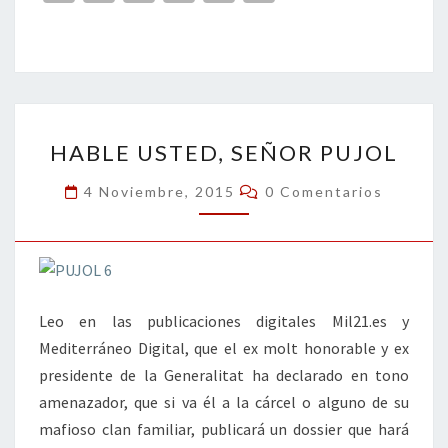
ce
wi
n
m
in
o
b
tt
ke
ai
t
m
o
er
dI
l
p
o
n
ar
HABLE
k
tir
HABLE USTED, SEÑOR PUJOL
USTED,
SEÑOR
Comentarios
4 Noviembre, 2015
0 Comentarios
PUJOL
Leo en las publicaciones digitales Mil21.es y
Mediterráneo Digital, que el ex molt honorable y ex
presidente de la Generalitat ha declarado en tono
amenazador, que si va él a la cárcel o alguno de su
mafioso clan familiar, publicará un dossier que hará