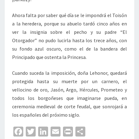
Ahora falta por saber qué día se le impondrá el Toisón
a la heredera, porque su abuelo tardó cinco años en
ver la insignia sobre el pecho y su padre “El
Otorgador” no pudo lucirla hasta los trece años, con
su fondo azul oscuro, como el de la bandera del
Principado que ostenta la Princesa.
Cuando suceda la imposición, doña Lehonor, quedará
protegida hasta su muerte por un carnero, el
vellocino de oro, Jasón, Argo, Hércules, Prometeo y
todos los borgoñeses que imaginarse pueda, en
ceremonia medieval de corte feudal, que sonrojará a
los españoles del próximo siglo.
Fa
T
Li
E
Pr
C