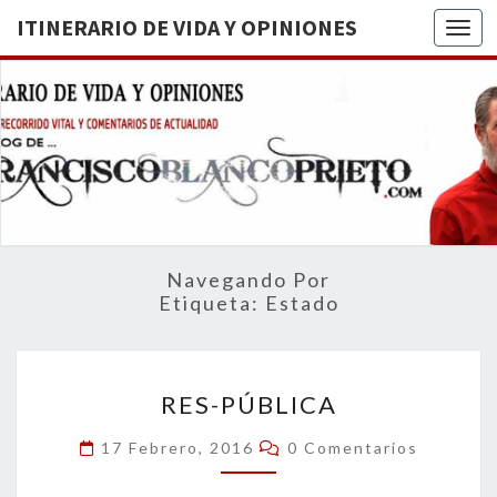
ITINERARIO DE VIDA Y OPINIONES
Togg
ITINERA
BREVE
RECORRIDO
VITAL Y
DE VIDA
COMENTARIOS
DE
OPINION
ACTUALIDAD
Navegando Por
Etiqueta:
Estado
RES-
RES-PÚBLICA
PÚBLICA
Comentarios
17 Febrero, 2016
0 Comentarios