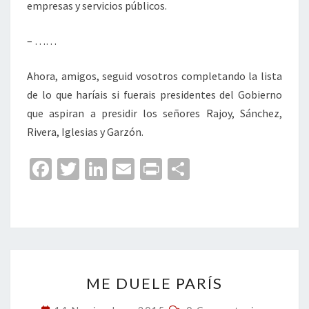
empresas y servicios públicos.
– ……
Ahora, amigos, seguid vosotros completando la lista
de lo que haríais si fuerais presidentes del Gobierno
que aspiran a presidir los señores Rajoy, Sánchez,
Rivera, Iglesias y Garzón.
Fa
T
Li
E
Pr
C
ce
wi
n
m
in
o
b
tt
ke
ai
t
m
o
er
dI
l
p
o
n
ar
ME
k
tir
ME DUELE PARÍS
DUELE
PARÍS
Comentarios