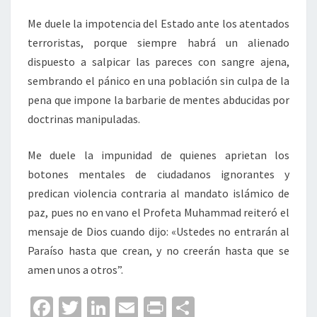
Me duele la impotencia del Estado ante los atentados
terroristas, porque siempre habrá un alienado
dispuesto a salpicar las pareces con sangre ajena,
sembrando el pánico en una población sin culpa de la
pena que impone la barbarie de mentes abducidas por
doctrinas manipuladas.
Me duele la impunidad de quienes aprietan los
botones mentales de ciudadanos ignorantes y
predican violencia contraria al mandato islámico de
paz, pues no en vano el Profeta Muhammad reiteró el
mensaje de Dios cuando dijo: «Ustedes no entrarán al
Paraíso hasta que crean, y no creerán hasta que se
amen unos a otros”.
Fa
T
Li
E
Pr
C