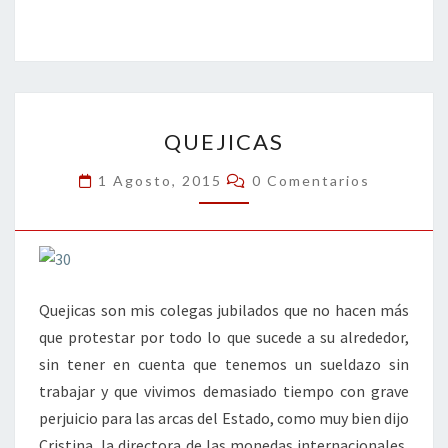
ce
wi
n
m
in
o
b
tt
ke
ai
t
m
o
er
dI
l
p
o
n
ar
QUEJICAS
k
tir
QUEJICAS
Comentarios
1 Agosto, 2015
0 Comentarios
Quejicas son mis colegas jubilados que no hacen más
que protestar por todo lo que sucede a su alrededor,
sin tener en cuenta que tenemos un sueldazo sin
trabajar y que vivimos demasiado tiempo con grave
perjuicio para las arcas del Estado, como muy bien dijo
Cristina, la directora de las monedas internacionales,