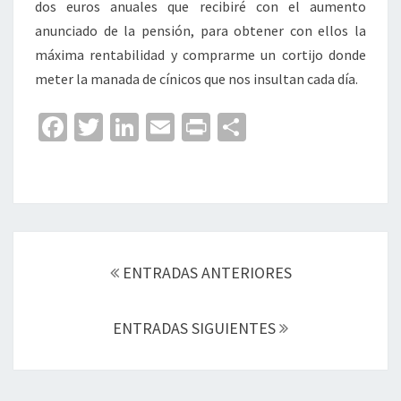
dos euros anuales que recibiré con el aumento
anunciado de la pensión, para obtener con ellos la
máxima rentabilidad y comprarme un cortijo donde
meter la manada de cínicos que nos insultan cada día.
Fa
T
Li
E
Pr
C
ce
wi
n
m
in
o
b
tt
ke
ai
t
m
o
er
dI
l
p
o
n
ar
Navegación
k
tir
de
ENTRADAS ANTERIORES
entradas
ENTRADAS SIGUIENTES