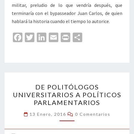
militar, preludio de lo que vendría después, que
terminaría con el bypasseador Juan Carlos, de quien
hablará la historia cuando el tiempo lo autorice.
Fa
T
Li
E
Pr
C
ce
wi
n
m
in
o
b
tt
ke
ai
t
m
o
er
dI
l
p
o
n
ar
DE
k
tir
DE POLITÓLOGOS
POLITÓLOGOS
UNIVERSITARIOS A POLÍTICOS
UNIVERSITARIOS
PARLAMENTARIOS
A
POLÍTICOS
Comentarios
13 Enero, 2016
0 Comentarios
PARLAMENTARIOS