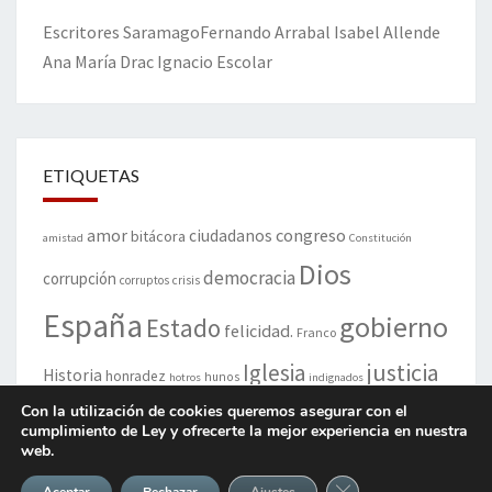
Escritores
Saramago
Fernando Arrabal
Isabel Allende
Ana María Drac
Ignacio Escolar
ETIQUETAS
amor
congreso
ciudadanos
bitácora
amistad
Constitución
Dios
democracia
corrupción
corruptos
crisis
España
gobierno
Estado
felicidad.
Franco
justicia
Iglesia
Historia
honradez
hunos
hotros
indignados
libertad
Con la utilización de cookies queremos asegurar con el
muerte
politiqueros
Madrid
paz
poeta
ley
parlamento
cumplimiento de Ley y ofrecerte la mejor experiencia en nuestra
políticos
web.
política
político
pueblo
Rajoy
rey
república
Cerrar el banner de 