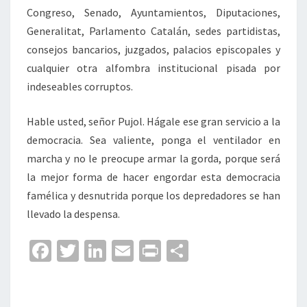
Congreso, Senado, Ayuntamientos, Diputaciones,
Generalitat, Parlamento Catalán, sedes partidistas,
consejos bancarios, juzgados, palacios episcopales y
cualquier otra alfombra institucional pisada por
indeseables corruptos.
Hable usted, señor Pujol. Hágale ese gran servicio a la
democracia. Sea valiente, ponga el ventilador en
marcha y no le preocupe armar la gorda, porque será
la mejor forma de hacer engordar esta democracia
famélica y desnutrida porque los depredadores se han
llevado la despensa.
Fa
T
Li
E
Pr
C
ce
wi
n
m
in
o
b
tt
ke
ai
t
m