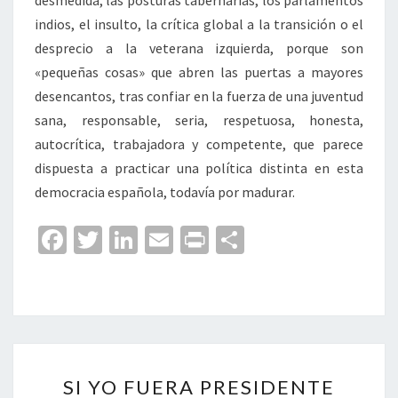
desmedida, las posturas tabernarias, los parlamentos
indios, el insulto, la crítica global a la transición o el
desprecio a la veterana izquierda, porque son
«pequeñas cosas» que abren las puertas a mayores
desencantos, tras confiar en la fuerza de una juventud
sana, responsable, seria, respetuosa, honesta,
autocrítica, trabajadora y competente, que parece
dispuesta a practicar una política distinta en esta
democracia española, todavía por madurar.
Fa
T
Li
E
Pr
C
ce
wi
n
m
in
o
b
tt
ke
ai
t
m
o
er
dI
l
p
o
n
ar
SI
k
tir
SI YO FUERA PRESIDENTE
YO