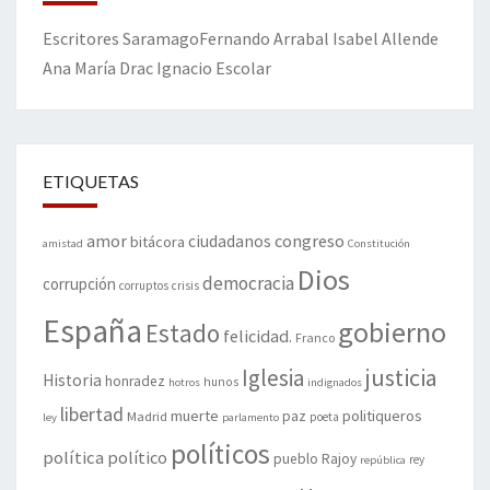
Escritores
Saramago
Fernando Arrabal
Isabel Allende
Ana María Drac
Ignacio Escolar
ETIQUETAS
amor
congreso
ciudadanos
bitácora
amistad
Constitución
Dios
democracia
corrupción
corruptos
crisis
España
gobierno
Estado
felicidad.
Franco
justicia
Iglesia
Historia
honradez
hunos
hotros
indignados
libertad
muerte
politiqueros
Madrid
paz
poeta
ley
parlamento
políticos
política
político
pueblo
Rajoy
rey
república