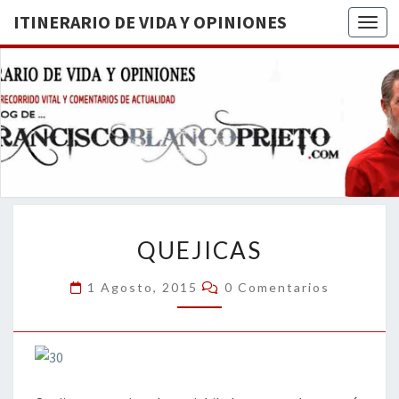
ITINERARIO DE VIDA Y OPINIONES
Togg
ITINERA
BREVE
RECORRIDO
VITAL Y
DE VIDA
COMENTARIOS
DE
OPINION
ACTUALIDAD
QUEJICAS
QUEJICAS
Comentarios
1 Agosto, 2015
0 Comentarios