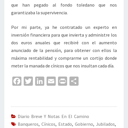
que han pegado al fondo toledano que nos
garantizaba la supervivencia.
Por mi parte, ya he contratado un experto en
inversión financiera para que invierta y administre los
dos euros anuales que recibiré con el aumento
anunciado de la pensión, para obtener con ellos la
máxima rentabilidad y comprarme un cortijo donde
meter la manada de cínicos que nos insultan cada día.
Fa
T
Li
E
Pr
C
ce
wi
n
m
in
o
b
tt
ke
ai
t
m
o
er
dI
l
p
o
n
ar
Diario Breve Y Notas En El Camino
Banqueros
k
,
Cínicos
,
Estado
,
Gobierno
tir
,
Jubilados
,